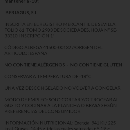
mantener a -18º.
IBERJAGUS, S.L.
INSCRITA EN EL REGISTRO MERCANTIL DE SEVILLA,
FOLIO 61, TOMO 2983 DE SOCIEDADES, HOJA Nº SE-
33310, INSCRIPCIÓN 1ª
CÓDIGO ALBEGA 41500-00132 //ORIGEN DEL
ARTICULO: ESPAÑA
NO CONTIENE ALÉRGENOS - NO CONTIENE GLUTEN
CONSERVAR A TEMPERATURA DE -18ºC
UNA VEZ DESCONGELADO NO VOLVER A CONGELAR
MODO DE EMPLEO: SOLO CORTAR Y/O TROCEAR AL
GUSTO Y COCINAR A LA PLANCHA O BRASA SEGÚN
PREFERENCIAS DEL CONSUMIDOR
INFORMACIÓN NUTRICIONAL: Energía: 941 Kj / 225
kcal, Grasas: 14,45 g, (de las cuales saturadas): 5,19 g;