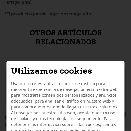
refrigerado)
*El producto puede llegar descongelado
.
OTROS ARTÍCULOS
RELACIONADOS
Utilizamos cookies
Usamos cookies y otras tecnicas de rastreo para
mejorar tu experiencia de navegación en nuestra web,
para mostrarte contenidos personalizados y anuncios
adecuados, para analizar el tráfico en nuestra web y
para comprender de donde llegan nuestros visitantes.
Al navegar por nuestro sitio web, acepta nuestro uso
de cookies y otras tecnologías de seguimiento. Para
obtener más información sobre estas cookies, cómo y
por qué las usamos y cómo puede cambiar su