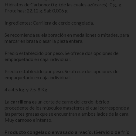
Hidratos de Carbono: 0 g, (de las cuales azúcares): 0 g, g,
Proteínas: 22,12 g, Sal: 0,006 g
Ingredientes: Carrilera de cerdo congelada.
Se recomienda su elaboración en medallones o mitades, para
marcar en brasa o asar la pieza entera,
Precio establecido por peso. Se ofrece dos opciones de
empaquetado en caja individual:
Precio establecido por peso. Se ofrece dos opciones de
empaquetado en caja individual:
4 a 4,5 kg. y 7.5-8 Kg.
La
c
arrillera e
s un corte de carne del cerdo ibérico
procedente de los músculos maseteros el cual corresponde a
las partes grasas que se encuentran a ambos lados de la cara.
Muy carnoso e intenso.
Producto congelado envasado al vacío. (Servicio de frío