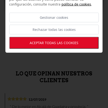
configuración, consulte nuestra
política de cookies
.
Gestionar cookies
Rechazar todas las cookies
ACEPTAR TODAS LAS COOKIES
GUIJUELO BEHER
Presa 100% Ibérica BEHER Guijuelo
145,55 €
LO QUE OPINAN NUESTROS
CLIENTES
12/07/2019
De lo mejor en Alcalá de Guadaíra y provincia.