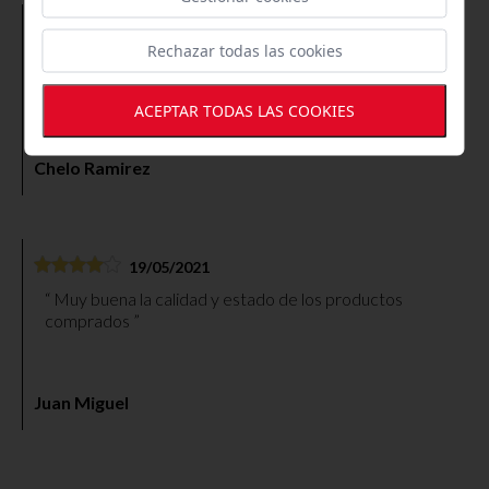
16/08/2022
Rechazar todas las cookies
Productos de excelente calidad , personal súper
agradable , en fin todo de 10, volveré a repetir sin ninguna
duda.
ACEPTAR TODAS LAS COOKIES
Chelo Ramirez
19/05/2021
Muy buena la calidad y estado de los productos
comprados
Juan Miguel