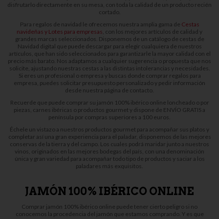
disfrutarlo directamente en su mesa, con toda la calidad de un producto recién
cortado.
Para regalos de navidad le ofrecemos nuestra amplia gama de
Cestas
navideñas y Lotes para empresas
, con los mejores artículos de calidad y
grandes marcas seleccionados. Disponemos de un catálogo de cestas de
Navidad digital que puede descargar para elegir cualquiera de nuestros
artículos, que han sido seleccionados para garantizarle la mayor calidad con el
precio más barato. Nos adaptamos a cualquier sugerencia o propuesta que nos
solicite, ajustando nuestras cestas a las distintas intolerancias y necesidades.
Si eres un profesional o empresa y buscas donde comprar regalos para
empresa, puedes solicitar presupuesto personalizado y pedir información
desde nuestra página de contacto.
Recuerde que puede comprar su jamón 100% ibérico online loncheado o por
piezas, carnes ibéricas o productos gourmet y dispone de ENVÍO GRATIS a
península por compras superiores a 100 euros.
Échele un vistazo a nuestros productos gourmet para acompañar sus platos y
completar así una gran experiencia para el paladar, disponemos de las mejores
conservas de la tierra y del campo. Los cuales podrá maridar junto a nuestros
vinos, originados en las mejores bodegas del país, con una denominación
única y gran variedad para acompañar todo tipo de productos y saciar a los
paladares más exquisitos.
JAMÓN 100% IBÉRICO ONLINE
Comprar jamón 100% ibérico online puede tener cierto peligro si no
conocemos la procedencia del jamón que estamos comprando. Y es que