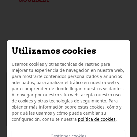
LO QUE OPINAN NUESTROS
Utilizamos cookies
CLIENTES
Usamos cookies y otras tecnicas de rastreo para
mejorar tu experiencia de navegación en nuestra web,
para mostrarte contenidos personalizados y anuncios
01/02/2021
adecuados, para analizar el tráfico en nuestra web y
para comprender de donde llegan nuestros visitantes.
Productos de excelente calidad a buen precio. La
Al navegar por nuestro sitio web, acepta nuestro uso
atención recibida, muy amable y servicial. Es la segunda
de cookies y otras tecnologías de seguimiento. Para
vez que hago un pedido online con ellos y no podemos
obtener más información sobre estas cookies, cómo y
quedar más contentos. Paquete bien embalado y envío
por qué las usamos y cómo puede cambiar su
muy rápido. Gracias.
Mocana2403
configuración, consulte nuestra
política de cookies
.
Gestionar cookies