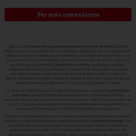
Ver más comentarios
Jagus es su
tienda online especialista en Jamón Ibérico de Bellota
, donde
podrá comprar los jamones ibéricos de mayor calidad y de las más importantes
fábricas de Guijuelo (Salamanca), Extremadura y Jabugo Jamón de Huelva, así
como otros exclusivos Productos Gourmet. Somos distribuidores exclusivos
en Andalucía Occidental de
Jamón Ibérico Beher
, una de las principales
empresas del sector del cerdo ibérico, con premios de prestigio nacional e
internacional por la calidad de sus productos de porcino ibérico. Nuestro
jamón 100% Ibérico compite al nivel de calidad de otras marcas de jamón con
nuestro mismo prestigio como Cinco Jotas 5J y jamones Joselito.
Le ofrecemos la forma más sencilla de degustar un excelente
Jamón Ibérico
pata negra
; jamón de bellota loncheado a mano, cortado bajo pedido y
envasado al vacío, para que conserve todo su aroma y sabor, listo para poner en
su mesa. Y es que ahora disponemos de una plataforma de venta en Internet
donde podrá comprar jamón 100% ibérico online al mejor precio
La venta de loncheados ibéricos es nuestra especialidad. Disponemos de unas
nuevas y modernas instalaciones para la producción de
jamón loncheado
, con
certificado para la Unión Europea, cortado a mano por nuestros cortadores
profesionales de jamón. Con nuestro proceso conseguimos obtener del
jamón ibérico su mejor rentabilidad, sabor y presentación, para que pueda