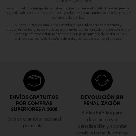
ibéricos y 50% ibéricos
Además, el porcentaje de raza ibérica que contiene el producto debe quedar
específicado en las piezas, siempre, y sebe ser como mínimo del 50% para ser
considerado ibérico.
Si eres un profesional de la hostelería, no dudes en contactarnos y
adaptaremos los precios y costes a las necesidades de cada tipo de comercio,
nuestros productos están presentes en un gran número de restaurantes
distribuidos por toda España y distintos países de la Unión Europea.
ENVÍOS GRATUITOS
DEVOLUCIÓN SIN
POR COMPRAS
PENALIZACIÓN
SUPERIORES A 100€
5 días hábiles
para
Solo en el ámbito nacional
devolución
sin
peninsular.
penalización
y a contar
desde la fecha de entrega