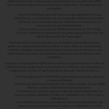
debemos tener en cuenta que para que el jamón sea considerado 100%
ibérico ha de cumplir ciertas características específicas. Te explicamos las
principales:
· Que el cerdo del que procede la pieza tenga progenitores de raza
100% ibérico, convirtiéndolo a él en un ejemplar 100% ibérico también.
· El tiempo de curación de un jamón 100% ibérico va desde los 19
meses a los 24, aproximadamente.
· El peso mínimo de un jamón 100% ibérico ha de ser de 5,75 kg.
· El jamón 100% ibérico debe portar etiqueta negra en el precinto, de
ahí el sobrenombre de “pata negra”.
Por todo esto es muy importante ser conocedor de la tienda en la que
podemos comprar jamón ibérico online, es decir, debe ser una tienda de
confianza. Iberjagus cuenta con una experiencia de más de 30 años y con
profesionales del sector considerados expertos en jamón ibérico y otros
embutidos.
Si quieres comprar jamón 100% ibérico online y asegurarte de que recibes la
calidad por la que pagas hazlo en una tienda de confianza, con experiencia, y
asegúrate de conocer el significado de las etiquetas del jamón ibérico:
· Precinto negro: jamón 100% ibérico alimentado con pastos naturales
y criados en libertad.
· Precito rojo: jamones procedentes de cerdos cruzados, no son 100%
ibéricos, criados en libertad con pastos naturales.
· Precinto verde: jamones que proceden de cerdos alimentados de
piensos y pastos naturales. Pueden ser 100% ibéricos, 75% e incluso
50% ibéricos.
· Precinto blanco: jamones procedentes de cerdos alimentados con
piensos y no criados en libertad. Pueden ser 100% ibéricos, 75%