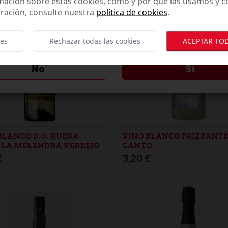
mación sobre estas cookies, cómo y por qué las usamos y
ración, consulte nuestra
política de cookies
.
ienes la edad legal para consumir alcohol se
la legislación de tu país de residencia?
ies
Rechazar todas las cookies
ACEPTAR TOD
No
Sí
BLANCO D.O. RUEDA
VINO BLANCO FRIZZANTE
 LA MELENDRA VERDEJO
CANTO
€
3,20 €