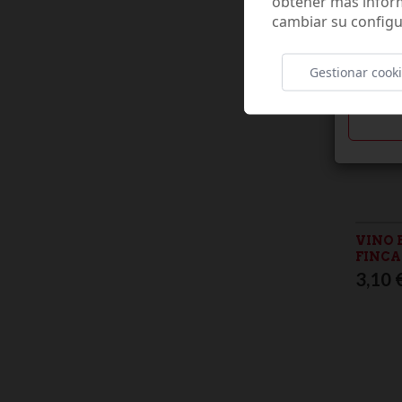
obtener más infor
cambiar su configu
¿T
Gestionar cook
VINO 
FINCA
3,10 