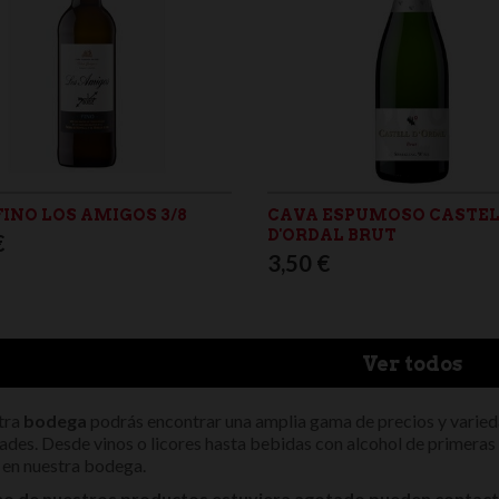
FINO LOS AMIGOS 3/8
CAVA ESPUMOSO CASTE
D'ORDAL BRUT
€
3,50 €
Ver todos
tra
bodega
podrás encontrar una amplia gama de precios y varieda
ades. Desde vinos o licores hasta bebidas con alcohol de primeras
 en nuestra bodega.
uno de nuestros productos estuviera agotado pueden contacta