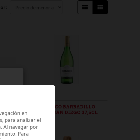
or:
VINO BLANCO BARBADILLO
avegación en
CASTILLO SAN DIEGO 37,5CL
 para analizar el
2,40 €
. Al navegar por
miento. Para
d.