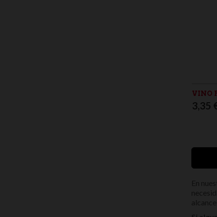
VINO 
3,35 
En nues
necesid
alcance
Si alg