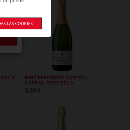
 cómo puede
gún
AS LAS COOKIES
 CAL Y
VINO ESPUMOSO CASTELL
D'ORDAL. SEMI-SECO
3,30 €