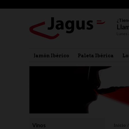
¿Tien
Llam
Lunes 
Jamón Ibérico
Paleta Ibérica
Lo
Vinos
Inicio