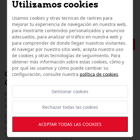
Utilizamos cookies
JAMÓN DE BELLOTA 100% IBÉRICO PATA
NEGRA "JAGUS 7,5 KG CORTADO A
CUCHILLO
Usamos cookies y otras tecnicas de rastreo para
mejorar tu experiencia de navegación en nuestra web,
323,75 €
para mostrarte contenidos personalizados y anuncios
adecuados, para analizar el tráfico en nuestra web y
para comprender de donde llegan nuestros visitantes.
Ver producto
Al navegar por nuestro sitio web, acepta nuestro uso
de cookies y otras tecnologías de seguimiento. Para
obtener más información sobre estas cookies, cómo y
por qué las usamos y cómo puede cambiar su
COMPRA LAS MEJORES OFERTAS
configuración, consulte nuestra
política de cookies
.
ONLINE
Gestionar cookies
Los mejores productos
Iberjagus
tienen descuentos
.
Consulta asiduamente nuestra sección para poder
beneficiarte de los productos de alta calidad al mejor precio.
Rechazar todas las cookies
Entre nuestros productos puedes encontrar jamón ibérico de
bellota, loncheados ibéricos (paleta y jamón loncheado), la
ACEPTAR TODAS LAS COOKIES
selección de embutidos de raza ibérica tanto en pieza como
loncheados, quesos artesanos, vinos de la mejor calidad,