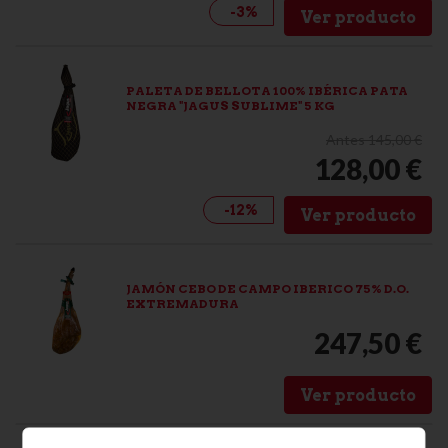
-3%
Ver producto
PALETA DE BELLOTA 100% IBÉRICA PATA
NEGRA "JAGUS SUBLIME" 5 KG
Antes 145,00 €
128,00 €
-12%
Ver producto
JAMÓN CEBO DE CAMPO IBERICO 75% D.O.
EXTREMADURA
247,50 €
Ver producto