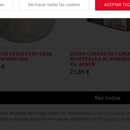
ies
Rechazar todas las cookies
ACEPTAR TOD
 DE OVEJA PURO VEGA
QUESO CURADO DE CABR
N MINI 1KG
MONTEALVA AL ROMERO 
KG. APROX.
 €
21,85 €
Ver todos
sos de leche de oveja
suelen ser semiblandos o duros curados. S
nte aceitosas. La leche de oveja es altamente nutritiva pues contie