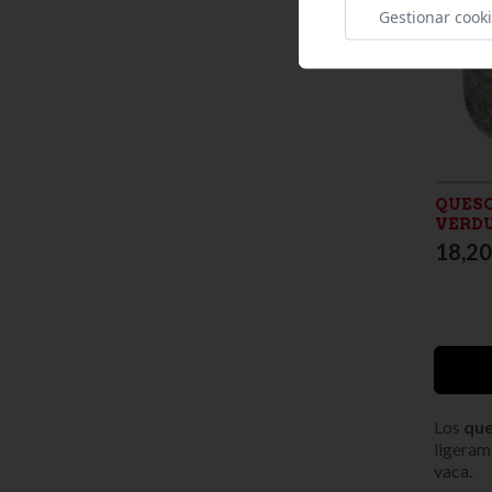
Gestionar cook
QUESO
VERDU
18,20
Los
que
ligerame
vaca.