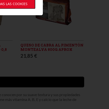
AS LAS COOKIES
A
QUESO DE CABRA AL PIMENTÓN
0,8
MONTEALVA 800G APROX
21,85 €
e conocen por su suave textura y sus propiedades
ne más vitamina A, B, E y calcio que la leche de