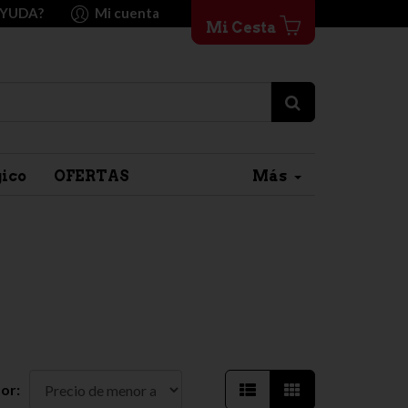
AYUDA?
Mi cuenta
Mi Cesta
gico
OFERTAS
Más
or: