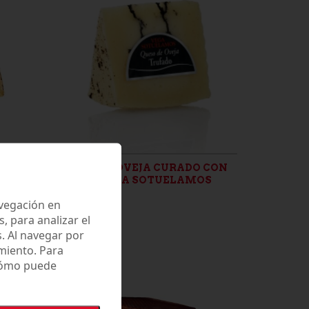
A
QUESO DE OVEJA CURADO CON
CUÑAS
TRUFA VEGA SOTUELAMOS
CUÑA 200G
avegación en
5,75 €
 para analizar el
. Al navegar por
miento. Para
 cómo puede