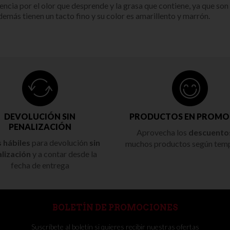
rencia por el olor que desprende y la grasa que contiene, ya que so
demás tienen un tacto fino y su color es amarillento y marrón.
DEVOLUCIÓN SIN
PRODUCTOS EN PROMO
PENALIZACIÓN
Aprovecha los
descuento
s hábiles
para devolución
sin
muchos productos según tem
lización
y a contar desde la
fecha de entrega
BOLETÍN DE PROMOCIONES
Suscríbete al boletín si quieres recibir nuestras ofertas