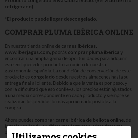
Producto congelado envasado al vacío. (Servicio de frío
refrigerado)
*El producto puede llegar descongelado
.
COMPRAR PLUMA IBÉRICA ONLINE
En nuestra tienda online de
carnes ibéricas,
www.iberjagus.com,
podrás
comprar pluma ibérica
y
encontrar una amplia gama de oportunidades para adquirir
este enriquecedor producto tan único de nuestra
gastronomía española. La condición de conservación de este
producto es
congelado
desde nuestros almacenes hasta su
entrega final al cliente. Debido a que la venta es por peso, y
con la dificultad que eso conlleva, los precios están ajustados
a una media correspondiente en cada producto y siempre se
realizarán los pedidos lo más aproximado posible a la
compra.
Ahora puedes
comprar carne ibérica de bellota online
, de
la mejor calidad y en diferentes formatos, cómodamente
desde casa. Disponemos de hamburguesas ibéricas,
Utilizamos cookies