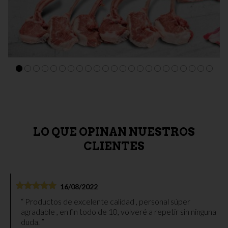
CARNES D.O. EXTREMADURA
SURTIDO "SUBLIME" (Presa/Pluma/Lomo/Solomillo) 4 Kg.
Aprox.
76,20 €
LO QUE OPINAN NUESTROS
CLIENTES
16/08/2022
Productos de excelente calidad , personal súper
agradable , en fin todo de 10, volveré a repetir sin ninguna
duda.