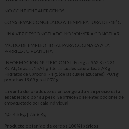
NO CONTIENE ALÉRGENOS
CONSERVAR CONGELADO A TEMPERATURA DE -18ºC
UNA VEZ DESCONGELADO NO VOLVER A CONGELAR
MODO DE EMPLEO: IDEAL PARA COCINARA A LA
PARRILLA O PLANCHA
INFORMACIÓN NUTRICIONAL: Energía: 962 Kj / 231
KCAL, Grasas: 15,91 g, (de las cuales saturadas: 5,98 g;
Hidratos de Carbono: <1 g, (de las cuales azúcares): <0.4 g,
proteínas 19,88 g, sal 0,70 g
La
venta del producto es en congelado y su precio está
establecido por su peso
. Se ofrecen diferentes opciones de
empaquetado por caja individual:
4,0 -4,5 kg. | 7.5-8 Kg
Producto obtenido de cerdos 100% ibéricos