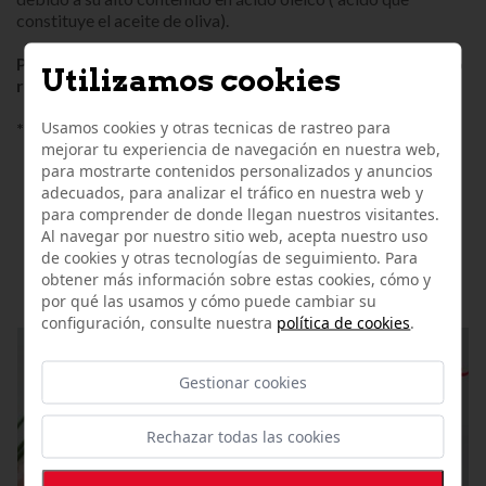
constituye el aceite de oliva).
Producto congelado envasado al vacío. (Servicio de frío
Utilizamos cookies
refrigerado)
Usamos cookies y otras tecnicas de rastreo para
*El producto puede llegar descongelado
.
mejorar tu experiencia de navegación en nuestra web,
para mostrarte contenidos personalizados y anuncios
adecuados, para analizar el tráfico en nuestra web y
para comprender de donde llegan nuestros visitantes.
Al navegar por nuestro sitio web, acepta nuestro uso
OTROS ARTÍCULOS
de cookies y otras tecnologías de seguimiento. Para
RELACIONADOS
obtener más información sobre estas cookies, cómo y
por qué las usamos y cómo puede cambiar su
configuración, consulte nuestra
política de cookies
.
Gestionar cookies
Rechazar todas las cookies