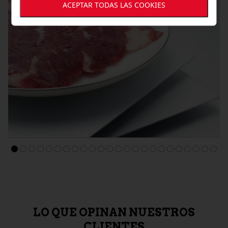
ACEPTAR TODAS LAS COOKIES
CARNES D.O. EXTREMADURA
Abanico bellota 100% ibérico Sublime "Jagus"
19,00 €
LO QUE OPINAN NUESTROS
CLIENTES