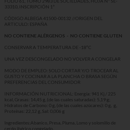
FOLIO 61, TOMO 2983 DE SOCIEDADES, HOJA Nº SE-
33310, INSCRIPCIÓN 1ª
CÓDIGO ALBEGA 41500-00132 //ORIGEN DEL
ARTICULO: ESPAÑA
NO CONTIENE ALÉRGENOS - NO CONTIENE GLUTEN
CONSERVAR A TEMPERATURA DE -18ºC
UNA VEZ DESCONGELADO NO VOLVER A CONGELAR
MODO DE EMPLEO: SOLO CORTAR Y/O TROCEAR AL
GUSTO Y COCINAR A LA PLANCHA O BRASA SEGÚN
PREFERENCIAS DEL CONSUMIDOR
INFORMACIÓN NUTRICIONAL: Energía: 941 Kj / 225
kcal, Grasas: 14,45 g, (de las cuales saturadas): 5,19 g;
Hidratos de Carbono: 0 g, (de las cuales azúcares): 0 g, g,
Proteínas: 22,12 g, Sal: 0,006 g
Ingredientes:Abanico, Presa, Pluma, Lomo y solomillo de
cerdo ibérico congelado.