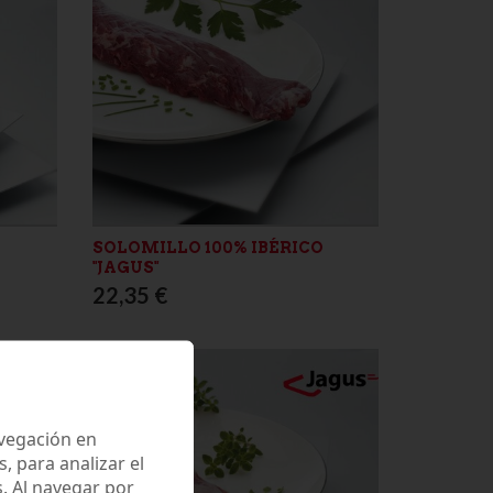
SOLOMILLO 100% IBÉRICO
"JAGUS"
22,35 €
avegación en
 para analizar el
. Al navegar por