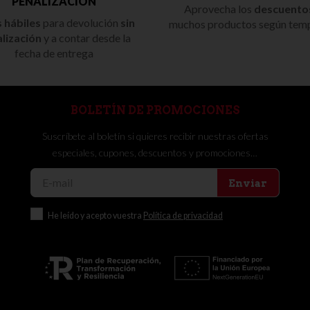
PENALIZACIÓN
Aprovecha los
descuento
s hábiles
para devolución
sin
muchos productos según tem
lización
y a contar desde la
fecha de entrega
BOLETÍN DE PROMOCIONES
Suscríbete al boletín si quieres recibir nuestras ofertas
especiales, cupones, descuentos y promociones…
Enviar
He leído y acepto vuestra
Política de privacidad