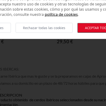
 acepta nuestro uso de cookies y otras tecnologías de segui
mación sobre estas cookies, cómo y por qué las usamos y
ración, consulte nuestra
política de cookies
.
ies
Rechazar todas las cookies
ACEPTAR TOD
TO 100% IBÉRICO "JAGUS"
PRESA 100% IBÉRICA "JAG
 €
29,50 €
S IBERCAS:
 carne Ibérica que mas le guste y se la preparamos en cajas de Aprox
nviamos a su domicilio en un plazo de 48/72 horas hábiles para que
.
ESCRIPCION
roducto obtenido de cerdos ibéricos seleccionados desde su nacimi
limentación .