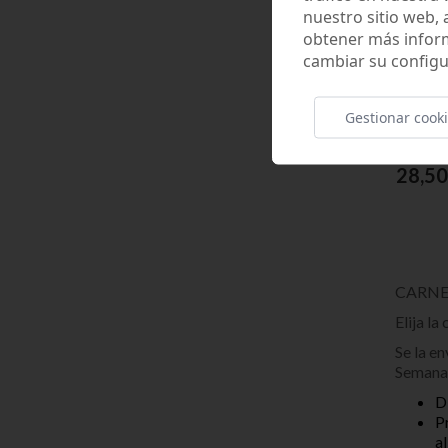
nuestro sitio web,
obtener más infor
cambiar su configu
Gestionar cook
SECRE
28,50
CARNE
Elija la
Se la e
Semana
D
P
a