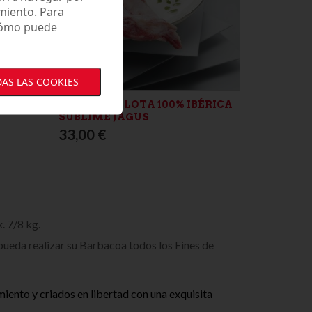
miento. Para
 cómo puede
AS LAS COOKIES
US"
PLUMA BELLOTA 100% IBÉRICA
SUBLIME JAGUS
33,00 €
. 7/8 kg.
 pueda realizar su Barbacoa todos los Fines de
ento y criados en libertad con una exquisita