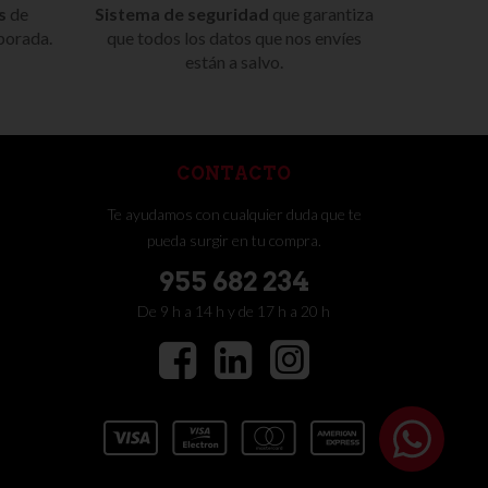
s
de
Sistema de seguridad
que garantiza
porada.
que todos los datos que nos envíes
están a salvo.
CONTACTO
Te ayudamos con cualquier duda que te
pueda surgir en tu compra.
955 682 234
De 9 h a 14 h y de 17 h a 20 h