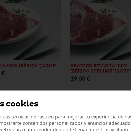
A 100% IBÉRICA "JAGUS"
ABANICO BELLOTA 100%
IBÉRICO SUBLIME "JAGUS"
 €
19,00 €
s cookies
tras tecnicas de rastreo para mejorar tu experiencia de n
mostrarte contenidos personalizados y anuncios adecuados,
 web y para comprender de donde llegan nuestros visitantes