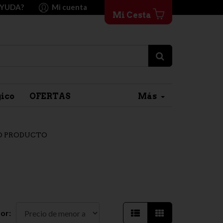
AYUDA?
Mi cuenta
Mi Cesta
gico
OFERTAS
Más
O PRODUCTO
or: