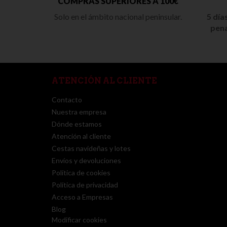
COMPRAS SUPERIORES A 100€
Solo en el ámbito nacional peninsular.
5 día
pena
ATENCIÓN AL CLIENTE
Contacto
Nuestra empresa
Dónde estamos
Atención al cliente
Cestas navideñas y lotes
Envíos y devoluciones
Política de cookies
Política de privacidad
Acceso a Empresas
Blog
Modificar cookies