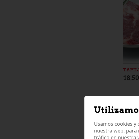
TAPILL
18,50
Utilizamo
Usamos cookies y o
nuestra web, para 
tráfico en nuestra