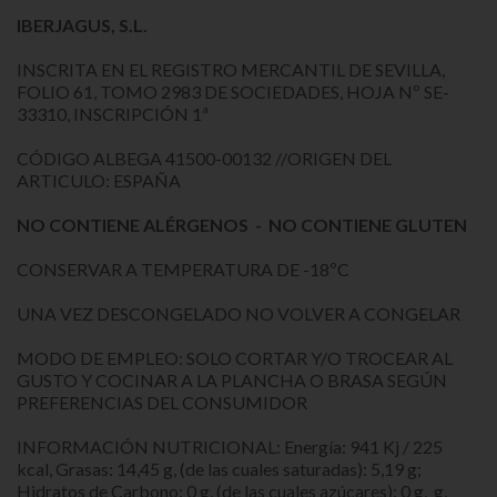
IBERJAGUS, S.L.
INSCRITA EN EL REGISTRO MERCANTIL DE SEVILLA,
FOLIO 61, TOMO 2983 DE SOCIEDADES, HOJA Nº SE-
33310, INSCRIPCIÓN 1ª
CÓDIGO ALBEGA 41500-00132 //ORIGEN DEL
ARTICULO: ESPAÑA
NO CONTIENE ALÉRGENOS - NO CONTIENE GLUTEN
CONSERVAR A TEMPERATURA DE -18ºC
UNA VEZ DESCONGELADO NO VOLVER A CONGELAR
MODO DE EMPLEO: SOLO CORTAR Y/O TROCEAR AL
GUSTO Y COCINAR A LA PLANCHA O BRASA SEGÚN
PREFERENCIAS DEL CONSUMIDOR
INFORMACIÓN NUTRICIONAL: Energía: 941 Kj / 225
kcal, Grasas: 14,45 g, (de las cuales saturadas): 5,19 g;
Hidratos de Carbono: 0 g, (de las cuales azúcares): 0 g, g,