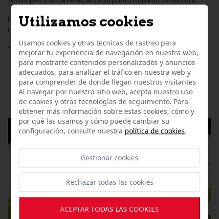
Utilizamos cookies
Producto congelado envasado al vacío. (Servicio de frío
refrigerado)
Usamos cookies y otras tecnicas de rastreo para
*El producto puede llegar descongelado.
mejorar tu experiencia de navegación en nuestra web,
para mostrarte contenidos personalizados y anuncios
adecuados, para analizar el tráfico en nuestra web y
OTROS ARTÍCULOS
para comprender de donde llegan nuestros visitantes.
Al navegar por nuestro sitio web, acepta nuestro uso
RELACIONADOS
de cookies y otras tecnologías de seguimiento. Para
obtener más información sobre estas cookies, cómo y
por qué las usamos y cómo puede cambiar su
configuración, consulte nuestra
política de cookies
.
Gestionar cookies
Rechazar todas las cookies
ACEPTAR TODAS LAS COOKIES