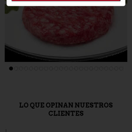
GUIJUELO BEHER
HAMBURGUESAS 100% IBERICAS BEHER Maxi 8 estuches
2 ud X 200 gr.
8,90 €
LO QUE OPINAN NUESTROS
CLIENTES