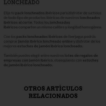
LONCHEADO
Elije tu
pack loncheados ibéricos
para disfrutar de surtidos
de todo tipo de productos ibéricos de nuestros
loncheados
ibéricos al corte
. Todos los
loncheados
ibéricos
comparten un mismo calibre y longitud homogénea.
Con los
packs loncheados ibéricos
de Iberjagus podrás
comprar
jamón ibérico loncheado online
y disfrutar de los
mejores
estuches de jamón ibérico loncheado.
También puedes elegir entre nuestros
lotes de regalos de
empresas con jamón ibérico
, obsequiando con
estuches
de jamón ibérico loncheado.
OTROS ARTÍCULOS
RELACIONADOS