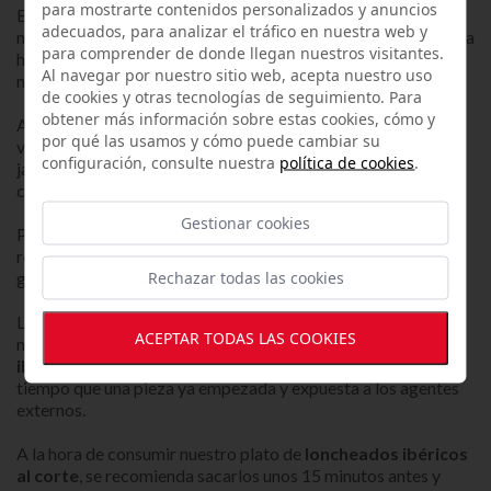
para mostrarte contenidos personalizados y anuncios
El
jamón iberico loncheado
necesitan ser cortados de
adecuados, para analizar el tráfico en nuestra web y
manera precisa por el personal experto de nuestra sala blanca
para comprender de donde llegan nuestros visitantes.
homologada de loncheado, para conseguir un producto que
Al navegar por nuestro sitio web, acepta nuestro uso
nos permita disfrutar de su sabor al 100%.
de cookies y otras tecnologías de seguimiento. Para
obtener más información sobre estas cookies, cómo y
Al comprar
loncheados ibéricos al corte
envasados al
por qué las usamos y cómo puede cambiar su
vacío, disfrutarás de la manera más cómoda de nuestros
configuración, consulte nuestra
política de cookies
.
jamones, paletas y
loncheados ibéricos
en cualquier lugar,
conservando toda su esencia de recién cortado.
Gestionar cookies
Puedes
comprar jamón loncheado online
en platos
redondos para servir directamente, o sobres de mayor
Rechazar todas las cookies
gramaje para emplatar en formato cuadrado.
Los
lonchedados ibéricos
al envasado al vacío
ACEPTAR TODAS LAS COOKIES
mantienen todo el sabor y propiedades de los
loncheados
ibéricos.
Conservándose en frío, pueden aguantar más
tiempo que una pieza ya empezada y expuesta a los agentes
externos.
A la hora de consumir nuestro plato de
loncheados ibéricos
al corte
, se recomienda sacarlos unos 15 minutos antes y