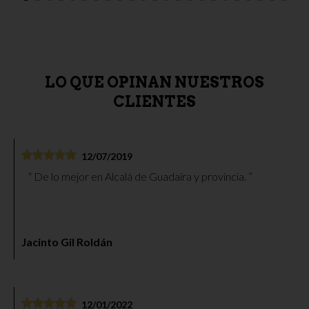
Pack Caña de lomo de bellota 100% Ibérico Sublime. 6
sobres 90g
55,50 €
LO QUE OPINAN NUESTROS
CLIENTES
12/07/2019
De lo mejor en Alcalá de Guadaíra y provincia.
Jacinto Gil Roldán
12/01/2022