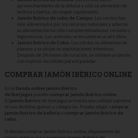
aprovechamiento de la dehesa y sólo se alimentan de
bellota y hierba, sin ningún suplemento.
Jamón Ibérico
de c
ebo de Campo
: Los cerdos han
sido alimentados por los recursos naturales y además
su alimentación ha sido complementada por cereales y
leguminosas. Los animales se encuentran al aire libre.
Jamón Ibérico de Cebo.
Los cerdos se alimentan de
piensos y se alojan en explotaciones intensivas.
Después de 24 meses de curación, se obtiene un jamón
con matices increíbles para el paladar.
COMPRAR JAMÓN IBÉRICO ONLINE
En la
tienda online jamón ibérico
de Iberjagus
puedes
comprar jamón ibérico online
.
El
jamón ibérico
de Iberjagus presenta una calidad suprema
en sus distintas gamas y categorías. Puedes elegir c
omprar
jamón ibérico de bellota
o
comprar jamón ibérico de
cebo.
Si deseas comprar jamón ibérico online, disponemos de
piezas enteras para
comprar jamón ibérico de