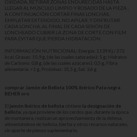
OXIDADA, RETIRAR ZONAS ENDURECIDAS HASTA
LLEGAR AL MÚSCULO LIMPIO Y ROSADO DE LA PIEZA ,
A CONTINUACIÓN CORTAR FINAS LONCHAS,
EMPLATAR EXTENDIDO, NO APILAR, Y DISFRUTAR
CADA LONCHA, AL FINAL DE CADA SESIÓN DE
LONCHEADO CUBRIR LA ZONA DE CORTE CON FILM
PARA EVITAR QUE PIERDA HIDRATACIÓN.
INFORMACIÓN NUTRICIONAL: Energía: 1139 Kj / 272
kcal, Grasas: 15,9 g, (de las cuales saturadas): 5 g; Hidratos
de Carbono: 0,8 g, (de las cuales azúcares): 0,5 g, Fibra
alimentaria: <1 g, Proteínas: 31,5 g, Sal: 3,6 g
comprar Jamón de Bellota 100% ibérico Pata negra
BEHER oro
El
jamón ibérico de bellota
obtiene
la designación de
bellota
, ya que proviene de los cerdos que, durante la época
de montanera, realizan un aprovechamiento de la dehesa,
alimentándose de bellota, hierba y otros recursos naturales,
sin aporte de pienso suplementario.