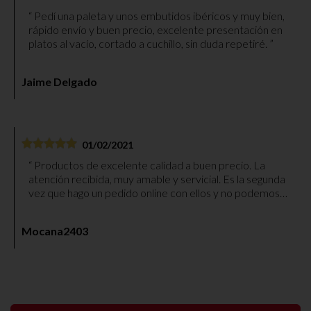
Pedí una paleta y unos embutidos ibéricos y muy bien,
rápido envío y buen precio, excelente presentación en
platos al vacío, cortado a cuchillo, sin duda repetiré.
Jaime Delgado
01/02/2021
Productos de excelente calidad a buen precio. La
atención recibida, muy amable y servicial. Es la segunda
vez que hago un pedido online con ellos y no podemos
quedar más contentos. Paquete bien embalado y envío
muy rápido. Gracias.
Mocana2403