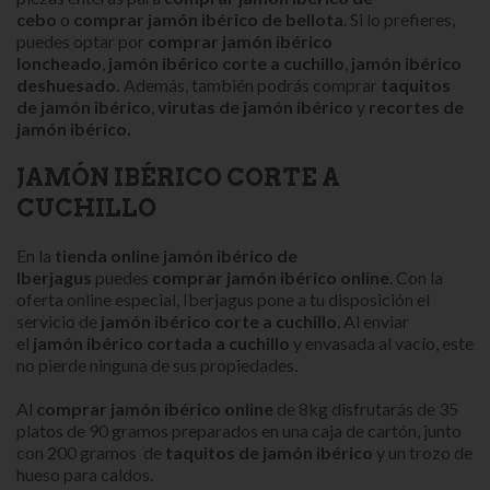
cebo
o
comprar jamón ibérico de bellota
. Si lo prefieres,
puedes optar por
comprar jamón ibérico
loncheado
,
jamón ibérico corte a cuchillo
,
j
amón ibérico
deshuesado
.
Además, también podrás comprar
taquitos
de jamón ibérico
,
virutas de jamón ibérico
y
recortes de
jamón ibérico.
JAMÓN IBÉRICO CORTE A
CUCHILLO
En la
tienda online jamón ibérico de
Iberjagus
puedes
comprar jamón ibérico onlin
e
. Con la
oferta online especial, Iberjagus pone a tu disposición el
servicio de
jamón ibérico corte a cuchillo
. Al enviar
el
jamón ibérico
cortada a cuchillo
y envasada al vacío, este
no pierde ninguna de sus propiedades.
Al
comprar jamón ibérico online
de 8kg disfrutarás de 35
platos de 90 gramos preparados en una caja de cartón, junto
con 200 gramos de
taquitos de jamón ibérico
y un trozo de
hueso para caldos.