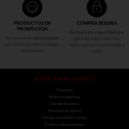
PRODUCTOS EN
COMPRA SEGURA
PROMOCIÓN
Sistema de seguridad
que
Aprovecha los
descuentos
garantiza que todos los
de muchos productos según
datos que nos envíes están a
temporada.
salvo.
ATENCIÓN AL CLIENTE
Contacto
Nuestra empresa
Dónde estamos
Atención al cliente
Cestas navideñas y lotes
Envíos y devoluciones