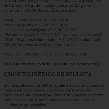
kcal, Grasas: 15,9 g, (de las cuales saturadas): 5 g; Hidratos
de Carbono: 0,9 g, (de las cuales azúcares): 0,7 g, Fibra
alimentaria: <1 g, Proteínas: 31,5 g, Sal: 3,6 g
INGREDIENTES:Carne de cerdo 100%
ibérico,sal,dextrosa,LECHE EN POLVO
azúcar,dextrina,emulgentes:E451ii,E-452i,E-
450i;antioxidantes: E-331iii,E-301;especias,conservantes:E-
252,E-250;potenciador de sabor E-627,E-631;colorante:E-
120,pimienta,vino de Oporto.Tripa natural.
NO CONTIENE GLUTEN ///
CONTIENE LECHE
Pack Chorizo ibérico de bellota Sublime. 6 sobres 90g
CHORIZO IBÉRICO DE BELLOTA
El
chorizo ibérico de bellota
Sublime
es uno de los mejores
magros del cerdo ibérico. Se elabora con las mejores
especias, embutidos en tripa Fibran. Esto le aporta el chorizo
ibérico de bellota un sabor muy suave y natural, con una
cantidad de grasa mínima.