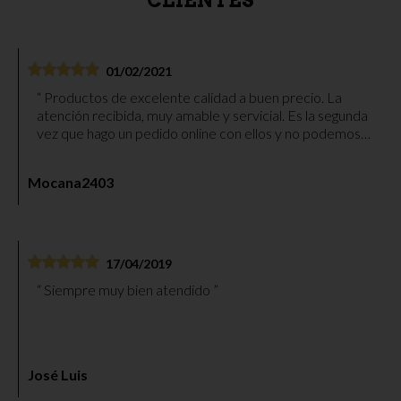
01/02/2021
Productos de excelente calidad a buen precio. La
atención recibida, muy amable y servicial. Es la segunda
vez que hago un pedido online con ellos y no podemos
quedar más contentos. Paquete bien embalado y envío
muy rápido. Gracias.
Mocana2403
17/04/2019
Siempre muy bien atendido
José Luis