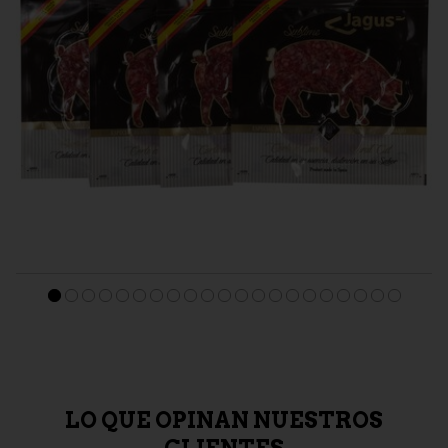
LONCHEADOS IBÉRICOS
Pack Salchichón de Bellota 100% ibérico loncheado. Pack 6
sobres 90 g
27,90 €
LO QUE OPINAN NUESTROS
CLIENTES