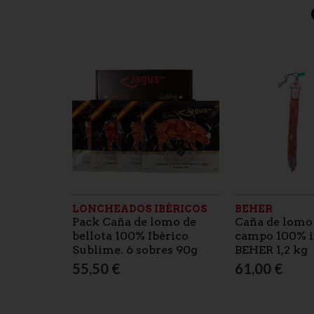
R
LONCHEADOS IBÉRICOS
BEHER
ico 100%
Pack Caña de lomo de
Caña de lomo
o
bellota 100% Ibérico
campo 100% i
Sublime. 6 sobres 90g
BEHER 1,2 kg
55,50 €
61,00 €