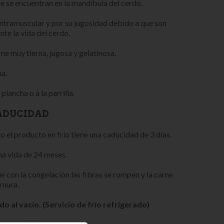
 se encuentran en la mandíbula del cerdo.
intramuscular y por su jugosidad debido a que son
te la vida del cerdo.
ne muy tierna, jugosa y gelatinosa.
na.
plancha o a la parrilla.
ADUCIDAD
 el producto en frío tiene una caducidad de 3 días.
na vida de 24 meses.
e con la congelación las fibras se rompen y la carne
rnura.
 al vacío. (Servicio de frío refrigerado)