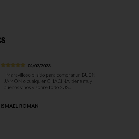
ES
04/02/2023
Maravilloso el sitio para comprar un BUEN
JAMON o cualquier CHACINA, tiene muy
buenos vinos y sobre todo SUS
TRABAJADORES, MARAVILLOSO TODOS,
MUY MUY RECOMENDABLE PARA
ISMAEL ROMAN
COMPRAR CUALQUIER COSA.