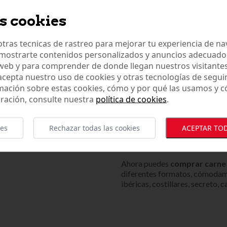
*El producto puede llegar d
s cookies
COMPRAR CARR
IBÉRICAS ONLI
tras tecnicas de rastreo para mejorar tu experiencia de n
mostrarte contenidos personalizados y anuncios adecuados,
En nuestra tienda online de
car
 web y para comprender de donde llegan nuestros visitantes
comprar carrilleras de bellota 
 acepta nuestro uso de cookies y otras tecnologías de segui
de encontrar una amplia gama 
mación sobre estas cookies, cómo y por qué las usamos y
producto tan único de nuestra
ración, consulte nuestra
política de cookies
.
conservación de este product
entrega final al cliente. Debido
eso conlleva, los precios está
ies
Rechazar todas las cookies
ACEPTAR TOD
producto y siempre se realizar
compra.
Ahora puedes
comprar carne i
diferentes formatos, cómoda
ibéricas, costillares, secreto, 