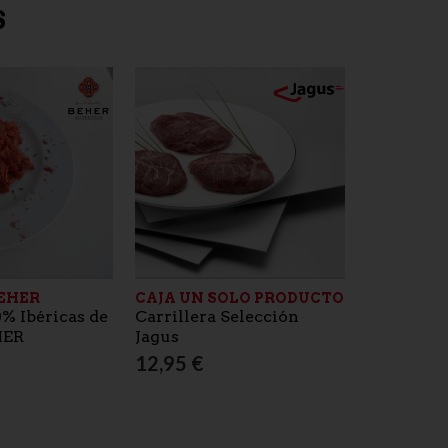
S
BEHER
CAJA UN SOLO PRODUCTO
GUIJUELO
% Ibéricas de
Carrillera Selección
Mini ham
HER
Jagus
100% Ibér
unidades 
12,95 €
10,20 €