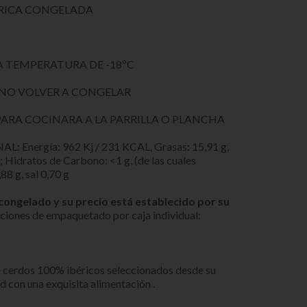
ÉRICA CONGELADA
S
 TEMPERATURA DE -18ºC
NO VOLVER A CONGELAR
PARA COCINARA A LA PARRILLA O PLANCHA
nergía: 962 Kj / 231 KCAL, Grasas: 15,91 g,
g; Hidratos de Carbono: <1 g, (de las cuales
,88 g, sal 0,70 g
congelado y su precio está establecido por su
pciones de empaquetado por caja individual:
de cerdos 100% ibéricos seleccionados desde su
d con una exquisita alimentación .