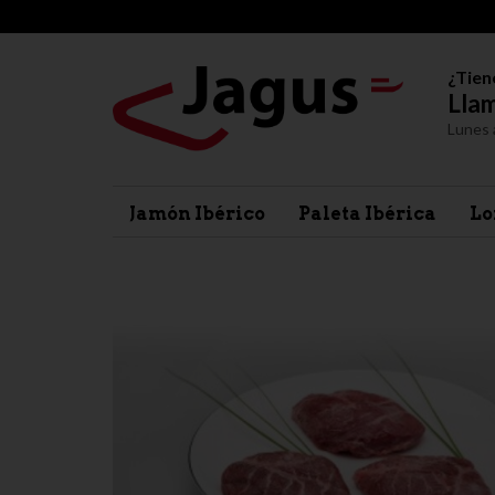
¿Tien
Llam
Lunes 
Jamón Ibérico
Paleta Ibérica
Lo