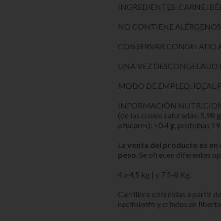
INGREDIENTES: CARNE IB
NO CONTIENE ALÉRGENO
CONSERVAR CONGELADO A
UNA VEZ DESCONGELADO 
MODO DE EMPLEO: IDEAL 
INFORMACIÓN NUTRICIONAL: E
(de las cuales saturadas: 5,98 
azúcares): <0.4 g, proteínas 19
La
venta del producto es en 
peso
. Se ofrecen diferentes o
4 a 4,5 kg | y 7.5-8 Kg.
Carrillera obtenidas a partir 
nacimiento y criados en liberta