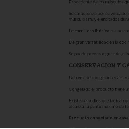
Procedente de los músculos que
Se caracteriza por su veteado 
músculos muy ejercitados duran
La
carrillera ibérica
es una car
De gran versatilidad en la coci
Se puede preparar guisada, a la 
CONSERVACION Y C
Una vez descongelado y abierto
Congelado el producto tiene u
Existen estudios que indican qu
alcanza su punto máximo de te
Producto congelado envasado