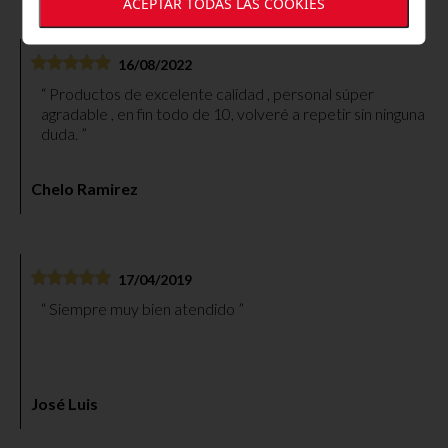
ACEPTAR TODAS LAS COOKIES
16/08/2022
Productos de excelente calidad , personal súper
agradable , en fin todo de 10, volveré a repetir sin ninguna
duda.
Chelo Ramirez
17/04/2019
Siempre muy bien atendido
José Luis