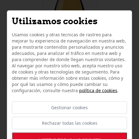
Utilizamos cookies
Usamos cookies y otras tecnicas de rastreo para
mejorar tu experiencia de navegación en nuestra web,
para mostrarte contenidos personalizados y anuncios
adecuados, para analizar el tráfico en nuestra web y
para comprender de donde llegan nuestros visitantes.
Al navegar por nuestro sitio web, acepta nuestro uso
de cookies y otras tecnologías de seguimiento. Para
obtener más información sobre estas cookies, cómo y
por qué las usamos y cómo puede cambiar su
VINOS Y LICORES
configuración, consulte nuestra
política de cookies
.
VINO BLANCO ALBARIÑO MARTIN CODAX 37,5 Cl.
8,75 €
Gestionar cookies
Rechazar todas las cookies
LO QUE OPINAN NUESTROS
CLIENTES