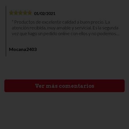
01/02/2021
Productos de excelente calidad a buen precio. La
atención recibida, muy amable y servicial. Es la segunda
vez que hago un pedido online con ellos y no podemos
quedar más contentos. Paquete bien embalado y envío
muy rápido. Gracias.
Mocana2403
Ver más comentarios