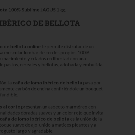
llota 100% Sublime JAGUS 1kg.
IBÉRICO DE BELLOTA
o de bellota onlin
e
te permite disfrutar de un
sa muscular lumbar de cerdos propios 100%
u nacimiento y criados en libertad con una
de pastos, cereales y bellotas, adobada y embutida
ión, la
caña de lomo ibérico de bellota
pasa por
amente carbón de encina confiriéndole un bouquet
fundible.
 al corte
presentan un aspecto marmóreo con
onalidades doradas suaves y un color rojo que invita
caña de lomo ibérico de bellota
es la unión de la
toque suave de ajo, unido a matices picantes y a
ogusto largo y agradable.