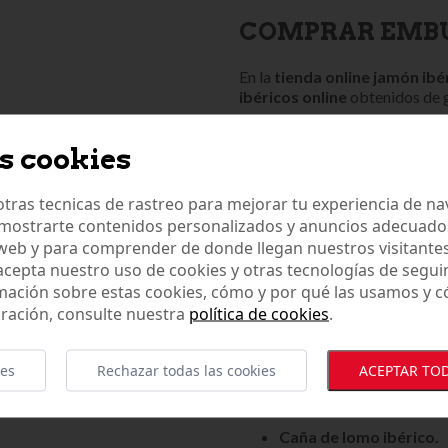
COMPRAR EMBU
En la
tienda online jamón ibé
ibéricos online
obtenidos de g
Los
embutidos ibéricos onli
s cookies
carnes de nuestros cerdos ibér
en libertad con una exquisita a
tras tecnicas de rastreo para mejorar tu experiencia de n
Al
comprar embutidos ibéric
mostrarte contenidos personalizados y anuncios adecuados,
con un bajo contenido en conse
 web y para comprender de donde llegan nuestros visitantes
sal y aliños de diferentes espec
 acepta nuestro uso de cookies y otras tecnologías de segui
traduce en el sabor más autént
mación sobre estas cookies, cómo y por qué las usamos y
ración, consulte nuestra
política de cookies
.
Gracias a las últimas novedade
permite
comprar embutidos i
auténtico sabor.
ies
Rechazar todas las cookies
ACEPTAR TOD
Puedes comprar embutidos ibér
Caña de lomo ibérico.