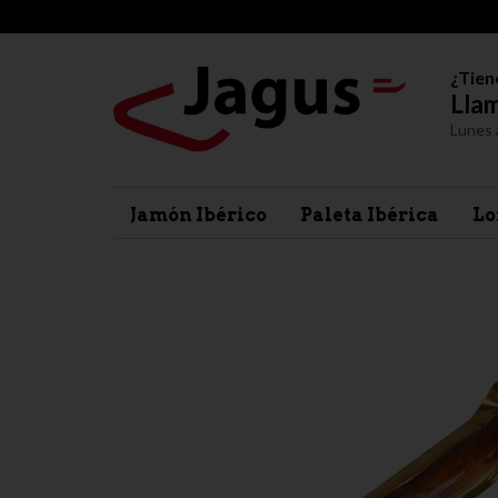
¿Tien
Llam
Lunes 
Jamón Ibérico
Paleta Ibérica
Lo