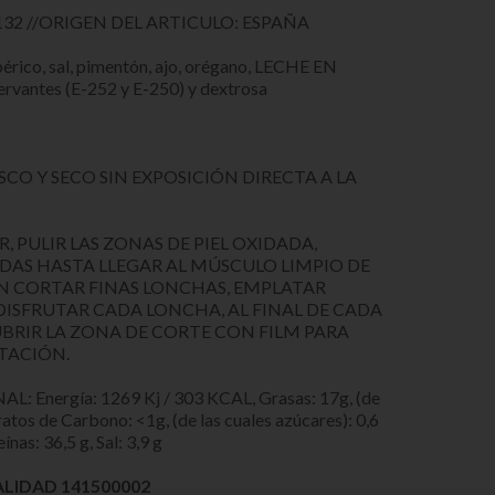
32 //ORIGEN DEL ARTICULO: ESPAÑA
érico, sal, pimentón, ajo, orégano, LECHE EN
ervantes (E-252 y E-250) y dextrosa
CO Y SECO SIN EXPOSICIÓN DIRECTA A LA
 PULIR LAS ZONAS DE PIEL OXIDADA,
DAS HASTA LLEGAR AL MÚSCULO LIMPIO DE
ÓN CORTAR FINAS LONCHAS, EMPLATAR
 DISFRUTAR CADA LONCHA, AL FINAL DE CADA
BRIR LA ZONA DE CORTE CON FILM PARA
ATACIÓN.
nergía: 1269 Kj / 303 KCAL, Grasas: 17g, (de
ratos de Carbono: <1g, (de las cuales azúcares): 0,6
eínas: 36,5 g, Sal: 3,9 g
LIDAD 141500002