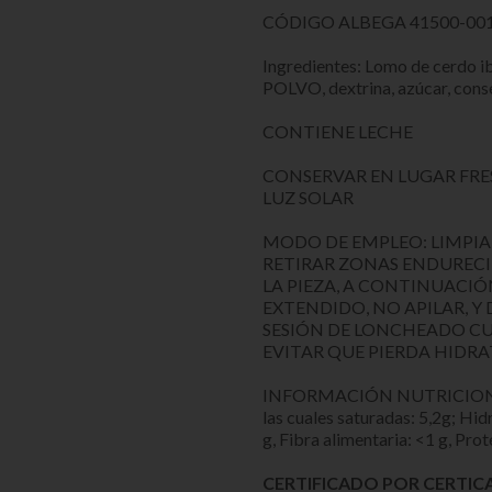
CÓDIGO ALBEGA 41500-001
Ingredientes: Lomo de cerdo ib
POLVO, dextrina, azúcar, cons
CONTIENE LECHE
CONSERVAR EN LUGAR FRES
LUZ SOLAR
MODO DE EMPLEO: LIMPIAR,
RETIRAR ZONAS ENDURECI
LA PIEZA, A CONTINUACI
EXTENDIDO, NO APILAR, Y
SESIÓN DE LONCHEADO CU
EVITAR QUE PIERDA HIDR
INFORMACIÓN NUTRICIONAL: E
las cuales saturadas: 5,2g; Hid
g, Fibra alimentaria: <1 g, Prot
CERTIFICADO POR CERTICA