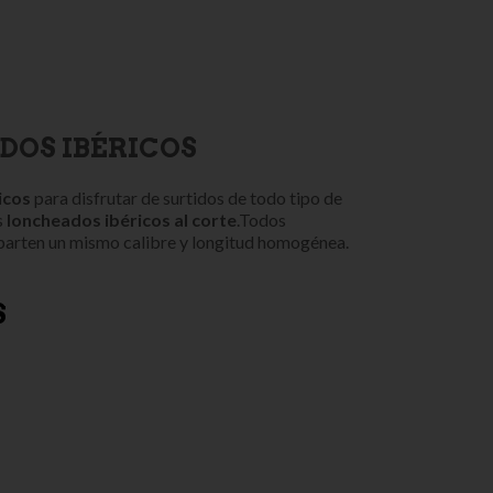
DOS IBÉRICOS
icos
para disfrutar de surtidos de todo tipo de
s
loncheados ibéricos al corte
.Todos
arten un mismo calibre y longitud homogénea.
S