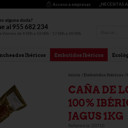
¿NECESITAS 
Acceso a empresas
es alguna duda?
e al 955 682 234
a Viernes de 9:00h a 14:00h - 17:00h a 20:00h
ncheados Ibéricos
Embutidos Ibéricos
Ecoló
Inicio
Embutidos Ibéricos
CAÑA DE 
100% IBÉR
JAGUS 1KG
Referencia:
20710