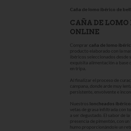
Caña de lomo ibérico de be
CAÑA DE LOMO 
ONLINE
Comprar
caña de lomo ibéric
producto elaborado con la ma
ibéricos seleccionados desde s
exquisita alimentación a base 
en tripa.
Al finalizar el proceso de curac
campana, donde arde muy lent
persistente, envolvente e incon
Nuestros
loncheados ibéricos
vetas de grasa infiltrada con t
a ser degustado. El sabor de la
presencia de pimentón, con un 
humo proporcionándole un retr