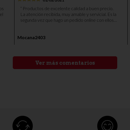
Productos de excelente calidad a buen precio.
el
La atención recibida, muy amable y servicial. Es la
segunda vez que hago un pedido online con ellos y
mo
no podemos quedar más contentos. Paquete
dar
bien embalado y envío muy rápido. Gracias.
nal
Mocana2403
 la
Ver más comentarios