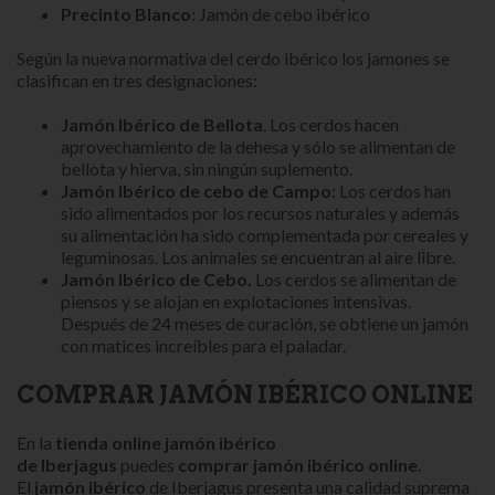
Precinto Blanco
: Jamón de cebo ibérico
Según la nueva normativa del cerdo ibérico los jamones se
clasifican en tres designaciones:
Jamón Ibérico de
Bellota
. Los cerdos hacen
aprovechamiento de la dehesa y sólo se alimentan de
bellota y hierva, sin ningún suplemento.
Jamón Ibérico
de c
ebo de Campo
: Los cerdos han
sido alimentados por los recursos naturales y además
su alimentación ha sido complementada por cereales y
leguminosas. Los animales se encuentran al aire libre.
Jamón Ibérico de Cebo.
Los cerdos se alimentan de
piensos y se alojan en explotaciones intensivas.
Después de 24 meses de curación, se obtiene un jamón
con matices increíbles para el paladar.
COMPRAR JAMÓN IBÉRICO ONLINE
En la
tienda online jamón ibérico
de Iberjagus
puedes
comprar jamón ibérico online
.
El
jamón ibérico
de Iberjagus presenta una calidad suprema