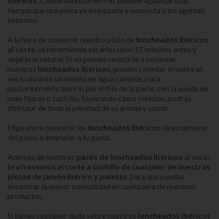
ibéricos.
Conservandose en frío, pueden aguantar más
tiempo que una pieza ya empezada y expuesta a los agentes
externos.
A la hora de consumir nuestro plato de
loncheados ibéricos
al corte
, se recomienda sacarlos unos 15 minutos antes y
dejarlo al natural. Si no puedes resistirte a saborear
nuestros
loncheados ibéricos
, puedes calentar el sobre al
vacío durante un minuto en agua caliente, para
posteriormente abrirlo por el filo de la parte, con la ayuda de
unas tijeras o cuchillo. Esperando cinco minutos, podrás
disfrutar de toda la plenitud de su aroma y sabor.
Elige entre consumir los
loncheados ibéricos
directamente
del plato, o emplatar a tu gusto.
Además de nuestros
packs de loncheados ibéricos
al vacío,
te
ofrecemos el corte a cuchillo de cualquier de nuestras
piezas de jamón ibérico y paletas
, para que puedas
encontrar la mayor comodidad en cualquiera de nuestros
productos.
Si tienes cualquier duda sobre nuestros
loncheados ibéricos