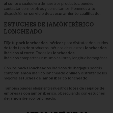
al corte
o cualquiera de nuestros productos, puedes
contactar con nosotros y consultarnos. Ponemos a tu
disposición un
servicio de asesoramiento cualificado.
ESTUCHES DE JAMÓN IBÉRICO
LONCHEADO
Elije tu
pack loncheados ibéricos
para disfrutar de surtidos
de todo tipo de productos ibéricos de nuestros
loncheados
ibéricos al corte
. Todos los
loncheados
ibéricos
comparten un mismo calibre y longitud homogénea.
Con los
packs loncheados ibéricos
de Iberjagus podrás
comprar
jamón ibérico loncheado online
y disfrutar de los
mejores
estuches de jamón ibérico loncheado.
También puedes elegir entre nuestros
lotes de regalos de
empresas con jamón ibérico
, obsequiando con
estuches
de jamón ibérico loncheado.