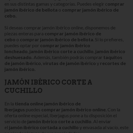
en sus distintas gamas y categorías. Puedes elegir c
omprar
jamón ibérico de bellota
o
comprar jamón ibérico de
cebo.
Si deseas comprar jamón ibérico online, disponemos de
piezas enteras para
comprar jamón ibérico de
cebo
o
comprar jamón ibérico de bellota
. Si lo prefieres,
puedes optar por
comprar jamón ibérico
loncheado
,
jamón ibérico corte a cuchillo
,
j
amón ibérico
deshuesado
.
Además, también podrás comprar
taquitos
de jamón ibérico
,
virutas de jamón ibérico
y
recortes de
jamón ibérico.
JAMÓN IBÉRICO CORTE A
CUCHILLO
En la
tienda online jamón ibérico de
Iberjagus
puedes
comprar jamón ibérico onlin
e
. Con la
oferta online especial, Iberjagus pone a tu disposición el
servicio de
jamón ibérico corte a cuchillo
. Al enviar
el
jamón ibérico
cortada a cuchillo
y envasada al vacío, este