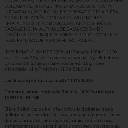
MODO DE EMPLEO: LIMPIAR, PULIR LAS ZONAS DE PIEL
OXIDADA, RETIRAR ZONAS ENDURECIDAS HASTA
LLEGAR AL MÚSCULO LIMPIO Y ROSADO DE LA PIEZA ,
A CONTINUACIÓN CORTAR FINAS LONCHAS,
EMPLATAR EXTENDIDO, NO APILAR, Y DISFRUTAR
CADA LONCHA, AL FINAL DE CADA SESIÓN DE
LONCHEADO CUBRIR LA ZONA DE CORTE CON FILM
PARA EVITAR QUE PIERDA HIDRATACIÓN.
INFORMACIÓN NUTRICIONAL: Energía: 1384 Kj / 330
kcal, Grasas: 22 g, (de las cuales saturadas): 6 g; Hidratos de
Carbono: 0,8 g, (de las cuales azúcares): 0,5 g, Fibra
alimentaria: <1 g, Proteínas: 31,5 g, Sal: 3,6 g
Certificado por Certicalidad nº 141500002
Comprar Jamón Ibérico de Bellota 100% Pata Negra
JAGUS SUBLIME
El
jamón ibérico de bellota
obtiene
la designación de
bellota
, ya que proviene de los cerdos que, durante la época
de montanera, realizan un aprovechamiento de la dehesa,
alimentándose de bellota, hierba y otros recursos naturales,