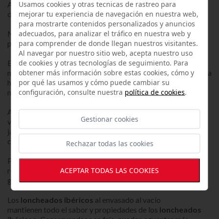
Usamos cookies y otras tecnicas de rastreo para
Al
comprar jamón loncheado online
, podrás disfrutar
mejorar tu experiencia de navegación en nuestra web,
directamente en casa de este manjar de la dieta ibérica.
para mostrarte contenidos personalizados y anuncios
adecuados, para analizar el tráfico en nuestra web y
Nuestros
loncheados ibéricos
son cortados tras realizar su
para comprender de donde llegan nuestros visitantes.
pedido y se envasa al vacío en nuestros sobres gourmet.
Al navegar por nuestro sitio web, acepta nuestro uso
de cookies y otras tecnologías de seguimiento. Para
El
jamón ibérico loncheado
necesitan ser cortados de
obtener más información sobre estas cookies, cómo y
manera precisa por el personal experto de nuestra sala blanca
por qué las usamos y cómo puede cambiar su
homologada de loncheado, para conseguir un producto que
configuración, consulte nuestra
política de cookies
.
nos permita disfrutar de su sabor al 100%.
Al comprar
loncheados ibéricos al corte
envasados al
Gestionar cookies
vacío, disfrutarás de la manera más cómoda de nuestros
jamones, paletas y
loncheados ibéricos
en cualquier lugar,
conservando toda su esencia de recién cortado.
Rechazar todas las cookies
Puedes
comprar jamón loncheado online
en platos
ACEPTAR TODAS LAS COOKIES
redondos para servir directamente, o sobres de mayor
gramaje para emplatar en formato cuadrado.
Los
loncheados ibéricos
al envasado al vacío
mantienen todo el sabor y propiedades de los
loncheados