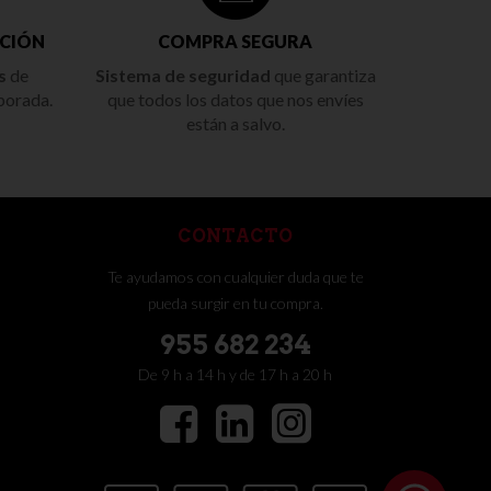
CIÓN
COMPRA SEGURA
s
de
Sistema de seguridad
que garantiza
porada.
que todos los datos que nos envíes
están a salvo.
CONTACTO
Te ayudamos con cualquier duda que te
pueda surgir en tu compra.
955 682 234
De 9 h a 14 h y de 17 h a 20 h