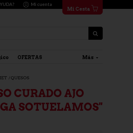
AYUDA?
Mi cuenta
Mi Cesta
gico
OFERTAS
Más
MET
QUESOS
SO CURADO AJO
EGA SOTUELAMOS''