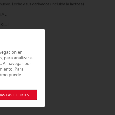
uevo, Leche y sus derivados (incluida la lactosa)
NAL
 Kcal
saturados 26.4 g
avegación en
 para analizar el
. Al navegar por
miento. Para
S
 cómo puede
AS LAS COOKIES