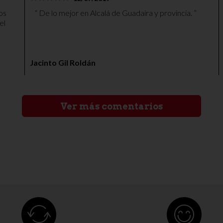
De lo mejor en Alcalá de Guadaíra y provincia.
el
mo
dar
nal
Jacinto Gil Roldán
 la
Ver más comentarios