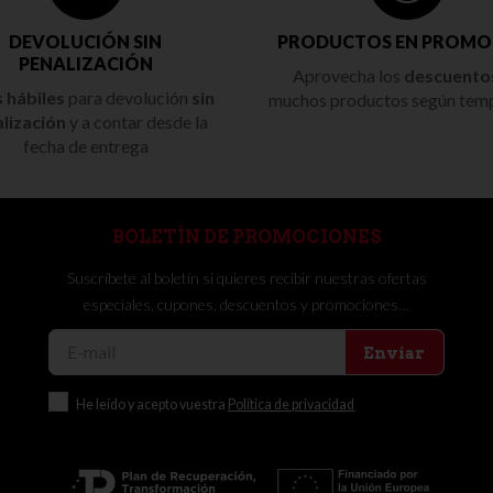
DEVOLUCIÓN SIN
PRODUCTOS EN PROMO
PENALIZACIÓN
Aprovecha los
descuento
s hábiles
para devolución
sin
muchos productos según tem
lización
y a contar desde la
fecha de entrega
BOLETÍN DE PROMOCIONES
Suscríbete al boletín si quieres recibir nuestras ofertas
especiales, cupones, descuentos y promociones…
Enviar
He leído y acepto vuestra
Política de privacidad