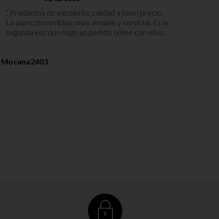
Productos de excelente calidad a buen precio.
La atención recibida, muy amable y servicial. Es la
segunda vez que hago un pedido online con ellos y
no podemos quedar más contentos. Paquete
bien embalado y envío muy rápido. Gracias.
Mocana2403