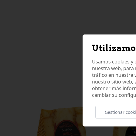
Utilizamo
Usamos cookies y o
nuestra web, para 
tráfico en nuestra
nuestro sitio web,
obtener más infor
cambiar su configu
Gestionar cook