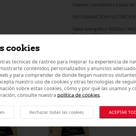
Huevos y productos a base de h
INFORMACIÓN NUTRICIO
Valor energético 1832kJ / 442
Proteínas 23.6 g
Grasas 37.1g
s cookies
Sal 1.58 g
**de las cuales, ácidos grasos 
Hidratos de carbono 3.3 g
tras tecnicas de rastreo para mejorar tu experiencia de n
**de los cuales, azúcares 1.0 g
mostrarte contenidos personalizados y anuncios adecuados,
 web y para comprender de donde llegan nuestros visitantes
 acepta nuestro uso de cookies y otras tecnologías de segui
OTROS ARTÍCULOS RELACIONADO
mación sobre estas cookies, cómo y por qué las usamos y
ración, consulte nuestra
política de cookies
.
ies
Rechazar todas las cookies
ACEPTAR TOD