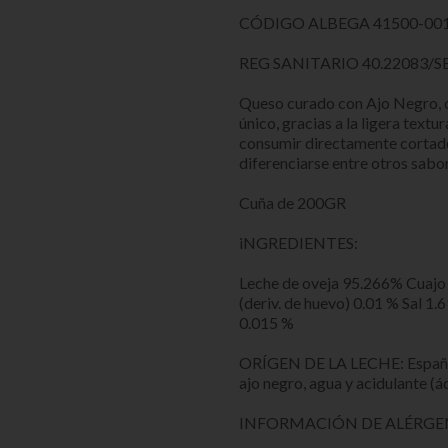
CÓDIGO ALBEGA 41500-001
REG SANITARIO 40.22083/S
Queso curado con Ajo Negro, di
único, gracias a la ligera text
consumir directamente cortado
diferenciarse entre otros sabo
Cuña de 200GR
iNGREDIENTES:
Leche de oveja 95.266% Cuajo
(deriv. de huevo) 0.01 % Sal 1
0.015 %
ORÍGEN DE LA LECHE: España 
ajo negro, agua y acidulante (ác
INFORMACIÓN DE ALÉRG