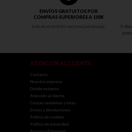
ENVÍOS GRATUITOS POR
COMPRAS SUPERIORES A 100€
Solo en el ámbito nacional peninsular.
5 día
pena
ATENCIÓN AL CLIENTE
Contacto
Nuestra empresa
Dónde estamos
Atención al cliente
Cestas navideñas y lotes
Envíos y devoluciones
Política de cookies
Política de privacidad
Acceso a Empresas