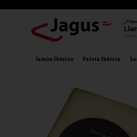
¿Tien
Llam
Lunes 
Jamón Ibérico
Paleta Ibérica
Lo