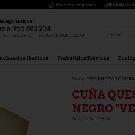
¿NECESITAS 
Acceso a empresas
es alguna duda?
e al 955 682 234
a Viernes de 9:00h a 14:00h - 17:00h a 20:00h
ncheados Ibéricos
Embutidos Ibéricos
Ecoló
Inicio
PRODUCTOS GOUR
CUÑA QUE
NEGRO ''V
Referencia:
11858