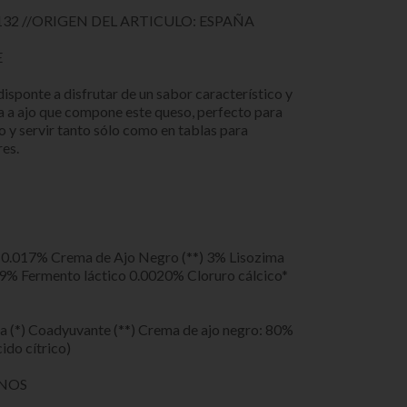
32 //ORIGEN DEL ARTICULO: ESPAÑA
E
sponte a disfrutar de un sabor característico y
ura a ajo que compone este queso, perfecto para
 y servir tanto sólo como en tablas para
res.
 0.017% Crema de Ajo Negro (**) 3% Lisozima
.69% Fermento láctico 0.0020% Cloruro cálcico*
(*) Coadyuvante (**) Crema de ajo negro: 80%
ido cítrico)
ENOS