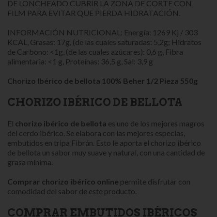
DE LONCHEADO CUBRIR LA ZONA DE CORTE CON
FILM PARA EVITAR QUE PIERDA HIDRATACIÓN.
INFORMACIÓN NUTRICIONAL: Energía: 1269 Kj / 303
KCAL, Grasas: 17g, (de las cuales saturadas: 5,2g; Hidratos
de Carbono: <1g, (de las cuales azúcares): 0,6 g, Fibra
alimentaria: <1 g, Proteínas: 36,5 g, Sal: 3,9 g
Chorizo Ibérico de bellota 100% Beher 1/2 Pieza 550g
CHORIZO IBÉRICO DE BELLOTA
El
chorizo ibérico de bellota
es uno de los mejores magros
del cerdo ibérico. Se elabora con las mejores especias,
embutidos en tripa Fibrán. Esto le aporta el chorizo ibérico
de bellota un sabor muy suave y natural, con una cantidad de
grasa mínima.
Comprar chorizo ibérico online
permite disfrutar con
comodidad del sabor de este producto.
COMPRAR EMBUTIDOS IBÉRICOS