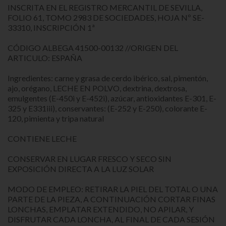
INSCRITA EN EL REGISTRO MERCANTIL DE SEVILLA,
FOLIO 61, TOMO 2983 DE SOCIEDADES, HOJA Nº SE-
33310, INSCRIPCIÓN 1ª
CÓDIGO ALBEGA 41500-00132 //ORIGEN DEL
ARTICULO: ESPAÑA
Ingredientes: carne y grasa de cerdo ibérico, sal, pimentón,
ajo, orégano, LECHE EN POLVO, dextrina, dextrosa,
emulgentes (E-450i y E-452i), azúcar, antioxidantes E-301, E-
325 y E331iii), conservantes: (E-252 y E-250), colorante E-
120, pimienta y tripa natural
CONTIENE LECHE
CONSERVAR EN LUGAR FRESCO Y SECO SIN
EXPOSICIÓN DIRECTA A LA LUZ SOLAR
MODO DE EMPLEO: RETIRAR LA PIEL DEL TOTAL O UNA
PARTE DE LA PIEZA, A CONTINUACIÓN CORTAR FINAS
LONCHAS, EMPLATAR EXTENDIDO, NO APILAR, Y
DISFRUTAR CADA LONCHA, AL FINAL DE CADA SESIÓN