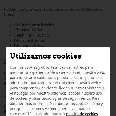
Puedes comprar embutidos ibéricos online de diferentes
tipos:
Caña de lomo ibérico.
Chorizo ibérico.
Salchichón ibérico.
Morcilla ibérica.
Morcón ibérico.
Lomo ibérico.
Utilizamos cookies
PACK LONCHEADOS IBÉRICOS
Usamos cookies y otras tecnicas de rastreo para
mejorar tu experiencia de navegación en nuestra web,
Elige tu
pack loncheados ibéricos
para disfrutar de surtidos
para mostrarte contenidos personalizados y anuncios
de todo tipo de productos ibéricos de nuestros
loncheados
adecuados, para analizar el tráfico en nuestra web y
ibéricos al corte
.
para comprender de donde llegan nuestros visitantes.
Al navegar por nuestro sitio web, acepta nuestro uso
BEHER
de cookies y otras tecnologías de seguimiento. Para
obtener más información sobre estas cookies, cómo y
La marca
BEHER
trabaja con la designación racial del
100%
por qué las usamos y cómo puede cambiar su
Ibérico
en todos sus productos, independientemente de su
configuración, consulte nuestra
política de cookies
.