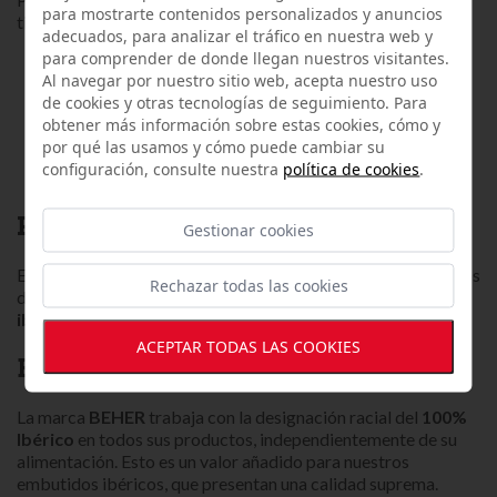
para mostrarte contenidos personalizados y anuncios
tipos:
adecuados, para analizar el tráfico en nuestra web y
para comprender de donde llegan nuestros visitantes.
Caña de lomo ibérico.
Al navegar por nuestro sitio web, acepta nuestro uso
Chorizo ibérico.
de cookies y otras tecnologías de seguimiento. Para
Salchichón ibérico.
obtener más información sobre estas cookies, cómo y
Morcilla ibérica.
por qué las usamos y cómo puede cambiar su
Morcón ibérico.
configuración, consulte nuestra
política de cookies
.
Lomo ibérico.
PACK LONCHEADOS IBÉRICOS
Gestionar cookies
Elige tu
pack loncheados ibéricos
para disfrutar de surtidos
Rechazar todas las cookies
de todo tipo de productos ibéricos de nuestros
loncheados
ibéricos al corte
.
ACEPTAR TODAS LAS COOKIES
BEHER
La marca
BEHER
trabaja con la designación racial del
100%
Ibérico
en todos sus productos, independientemente de su
alimentación. Esto es un valor añadido para nuestros
embutidos ibéricos, que presentan una calidad suprema.