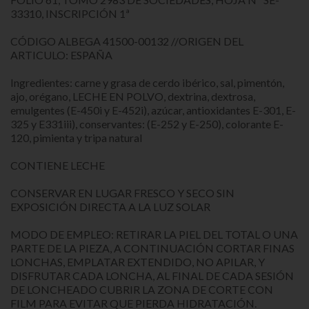
33310, INSCRIPCIÓN 1ª
CÓDIGO ALBEGA 41500-00132 //ORIGEN DEL
ARTICULO: ESPAÑA
Ingredientes: carne y grasa de cerdo ibérico, sal, pimentón,
ajo, orégano, LECHE EN POLVO, dextrina, dextrosa,
emulgentes (E-450i y E-452i), azúcar, antioxidantes E-301, E-
325 y E331iii), conservantes: (E-252 y E-250), colorante E-
120, pimienta y tripa natural
CONTIENE LECHE
CONSERVAR EN LUGAR FRESCO Y SECO SIN
EXPOSICIÓN DIRECTA A LA LUZ SOLAR
MODO DE EMPLEO: RETIRAR LA PIEL DEL TOTAL O UNA
PARTE DE LA PIEZA, A CONTINUACIÓN CORTAR FINAS
LONCHAS, EMPLATAR EXTENDIDO, NO APILAR, Y
DISFRUTAR CADA LONCHA, AL FINAL DE CADA SESIÓN
DE LONCHEADO CUBRIR LA ZONA DE CORTE CON
FILM PARA EVITAR QUE PIERDA HIDRATACIÓN.