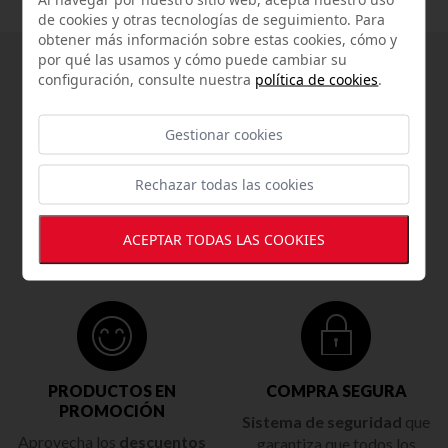
de cookies y otras tecnologías de seguimiento. Para
obtener más información sobre estas cookies, cómo y
por qué las usamos y cómo puede cambiar su
configuración, consulte nuestra
política de cookies
.
Gestionar cookies
ENVÍOS GRATUITOS
DEVOLUCIÓN SIN
POR COMPRAS
PENALIZACIÓN
Rechazar todas las cookies
SUPERIORES A 100€
5 días hábiles
para
Solo en el ámbito nacional
devolución
sin
ACEPTAR TODAS LAS COOKIES
peninsular.
penalización
y a contar
desde la fecha de entrega
PRODUCTOS EN
COMPRA SEGURA
PROMOCIÓN
Sistema de seguridad
que
Aprovecha los
descuentos
garantiza que todos los