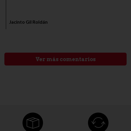
productos aparte por supuesto del jamón, el aceite entre
otros es de una calidad digna de una visita. Con ganas de
probar más productos del mismo.
Jacinto Gil Roldán
Ver más comentarios