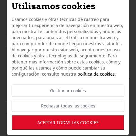
Utilizamos cookies
etc...
Usamos cookies y otras tecnicas de rastreo para
mejorar tu experiencia de navegación en nuestra web,
Antonio de Diego Caro
para mostrarte contenidos personalizados y anuncios
adecuados, para analizar el tráfico en nuestra web y
para comprender de donde llegan nuestros visitantes.
Al navegar por nuestro sitio web, acepta nuestro uso
de cookies y otras tecnologías de seguimiento. Para
03/03/2023
obtener más información sobre estas cookies, cómo y
Un local único, un auténtico espectáculo para los
por qué las usamos y cómo puede cambiar su
sentidos, los productos de una calidad superior el jamón y
configuración, consulte nuestra
política de cookies
.
otros producto derivados, así como otros productos de
otras categorías en el mismo establecimiento, sin duda el
sitio que recomendar para comprar un género
Gestionar cookies
Adrian Maldonado
espectacular, el personal amable y siempre un trato
cercano y agradable, ya he visitado el mismo en múltiples
Rechazar todas las cookies
ocasiones para comprar diferentes productos y opciones,
la verdad que siempre calidad y el mismo trato
excepcional. Un icono de Alcalá de Guadaíra, sin duda
12/07/2019
ACEPTAR TODAS LAS COOKIES
recomiendo su visita. Lugar de fácil acceso y con
De lo mejor en Alcalá de Guadaíra y provincia.
aparcamientos cercanos al local. Por recomendar algunos