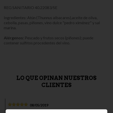
REG SANITARIO 40.22083/SE
Ingredientes: Atún (Thunnus albacares),aceite de oliva,
cebolla, pasas, piñones, vino dulce "pedro ximénez" y sal
marina.
Alérgenos
:
Pescado y frutos secos (piñones); puede
contener sulfitos procedentes del vino.
LO QUE OPINAN NUESTROS
CLIENTES
08/05/2019
Calidad y buenos productos, ibéricos, vinos, elaborados,