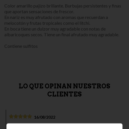
Color amarillo pajizo brillante. Burbujas persistentes y finas
que aportan sensaciones de frescor.
En nariz es muy afrutado con aromas que recuerdan a
melocotón y frutas tropicales como el litchi.
En boca tiene un dulzor muy agradable con notas de
albaricoques secos. Tiene un final afrutado muy agradable.
Contiene sulfitos
LO QUE OPINAN NUESTROS
CLIENTES
16/08/2022
Productos de excelente calidad , personal súper