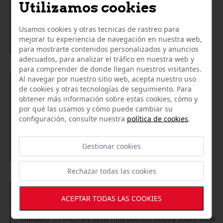
Utilizamos cookies
agradable , en fin todo de 10, volveré a repetir sin ninguna
duda.
Usamos cookies y otras tecnicas de rastreo para
mejorar tu experiencia de navegación en nuestra web,
Chelo Ramirez
para mostrarte contenidos personalizados y anuncios
adecuados, para analizar el tráfico en nuestra web y
para comprender de donde llegan nuestros visitantes.
Al navegar por nuestro sitio web, acepta nuestro uso
12/07/2019
de cookies y otras tecnologías de seguimiento. Para
obtener más información sobre estas cookies, cómo y
De lo mejor en Alcalá de Guadaíra y provincia.
por qué las usamos y cómo puede cambiar su
configuración, consulte nuestra
política de cookies
.
Gestionar cookies
Jacinto Gil Roldán
Rechazar todas las cookies
04/02/2023
ACEPTAR TODAS LAS COOKIES
Maravilloso el sitio para comprar un BUEN JAMON o
cualquier CHACINA, tiene muy buenos vinos y sobre todo