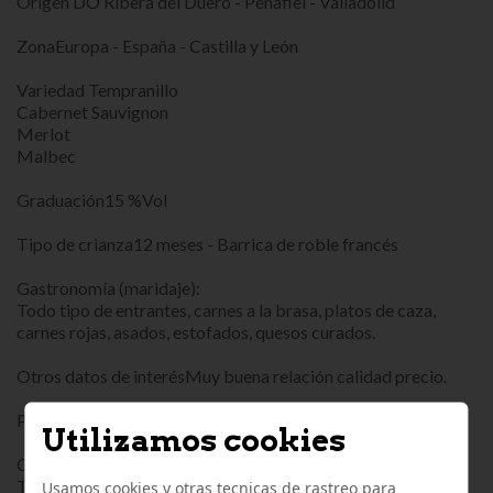
Origen DO Ribera del Duero - Peñafiel - Valladolid
ZonaEuropa - España - Castilla y León
Variedad Tempranillo
Cabernet Sauvignon
Merlot
Malbec
Graduación15 %Vol
Tipo de crianza12 meses - Barrica de roble francés
Gastronomía (maridaje):
Todo tipo de entrantes, carnes a la brasa, platos de caza,
carnes rojas, asados, estofados, quesos curados.
Otros datos de interésMuy buena relación calidad precio.
Presentación Botella 75 cl
Utilizamos cookies
Consejos de Servicio
Temperatura de Servicio16 °C
Usamos cookies y otras tecnicas de rastreo para