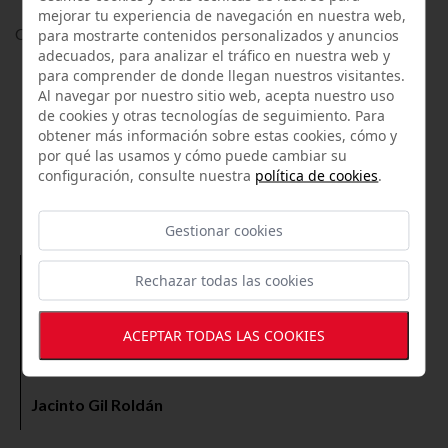
mejorar tu experiencia de navegación en nuestra web,
Contiene sulfitos
para mostrarte contenidos personalizados y anuncios
adecuados, para analizar el tráfico en nuestra web y
para comprender de donde llegan nuestros visitantes.
Al navegar por nuestro sitio web, acepta nuestro uso
de cookies y otras tecnologías de seguimiento. Para
obtener más información sobre estas cookies, cómo y
por qué las usamos y cómo puede cambiar su
LO QUE OPINAN NUESTROS
configuración, consulte nuestra
política de cookies
.
CLIENTES
Gestionar cookies
Rechazar todas las cookies
12/07/2019
De lo mejor en Alcalá de Guadaíra y provincia.
ACEPTAR TODAS LAS COOKIES
Jacinto Gil Roldán