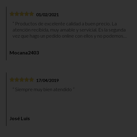
01/02/2021
Productos de excelente calidad a buen precio. La
atención recibida, muy amable y servicial. Es la segunda
vez que hago un pedido online con ellos y no podemos
quedar más contentos. Paquete bien embalado y envío
muy rápido. Gracias.
Mocana2403
17/04/2019
Siempre muy bien atendido
José Luis