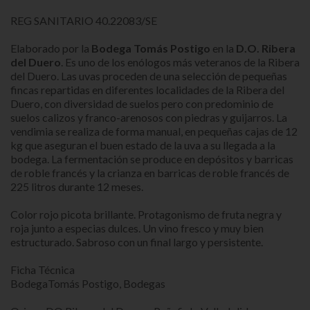
REG SANITARIO 40.22083/SE
Elaborado por la
Bodega Tomás Postigo
en la
D.O. Ribera
del Duero
. Es uno de los enólogos más veteranos de la Ribera
del Duero. Las uvas proceden de una selección de pequeñas
fincas repartidas en diferentes localidades de la Ribera del
Duero, con diversidad de suelos pero con predominio de
suelos calizos y franco-arenosos con piedras y guijarros. La
vendimia se realiza de forma manual, en pequeñas cajas de 12
kg que aseguran el buen estado de la uva a su llegada a la
bodega. La fermentación se produce en depósitos y barricas
de roble francés y la crianza en barricas de roble francés de
225 litros durante 12 meses.
Color rojo picota brillante.
Protagonismo de fruta negra y
roja junto a especias dulces. U
n vino fresco y muy bien
estructurado. Sabroso con un final largo y persistente.
Ficha Técnica
BodegaTomás Postigo, Bodegas