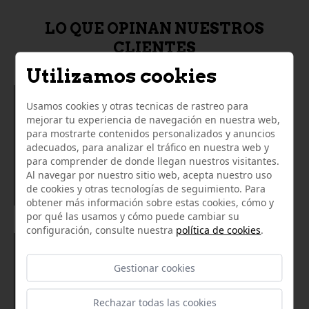
LO QUE OPINAN NUESTROS
CLIENTES
Utilizamos cookies
08/05/2019
Usamos cookies y otras tecnicas de rastreo para
mejorar tu experiencia de navegación en nuestra web,
Calidad y buenos productos, ibéricos, vinos, elaborados,
para mostrarte contenidos personalizados y anuncios
etc...
adecuados, para analizar el tráfico en nuestra web y
para comprender de donde llegan nuestros visitantes.
Al navegar por nuestro sitio web, acepta nuestro uso
Antonio de Diego Caro
de cookies y otras tecnologías de seguimiento. Para
obtener más información sobre estas cookies, cómo y
por qué las usamos y cómo puede cambiar su
configuración, consulte nuestra
política de cookies
.
01/02/2021
Gestionar cookies
Productos de excelente calidad a buen precio. La
atención recibida, muy amable y servicial. Es la segunda
vez que hago un pedido online con ellos y no podemos
Rechazar todas las cookies