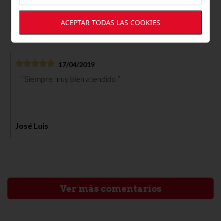
quedar más contentos. Paquete bien embalado y envío
muy rápido. Gracias.
Mocana2403
ACEPTAR TODAS LAS COOKIES
17/04/2019
Siempre muy bien atendido
José Luis
Ver más comentarios