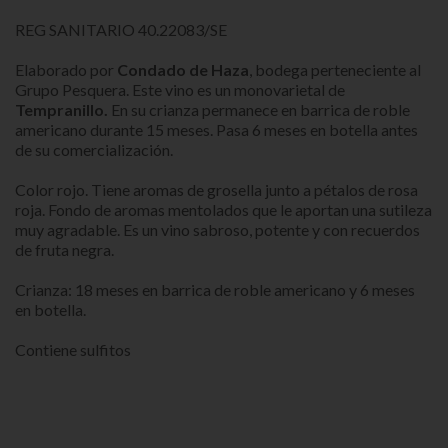
REG SANITARIO 40.22083/SE
Elaborado por
Condado de Haza
, bodega perteneciente al
Grupo Pesquera. Este vino es un monovarietal de
Tempranillo.
En su crianza permanece en barrica de roble
americano durante 15 meses. Pasa 6 meses en botella antes
de su comercialización.
Color rojo. Tiene
aromas de grosella junto a pétalos de rosa
roja. Fondo de aromas mentolados que le aportan una sutileza
muy agradable. E
s un vino sabroso, potente y con recuerdos
de fruta negra.
Crianza: 18 meses en barrica de roble americano y 6 meses
en botella.
Contiene sulfitos