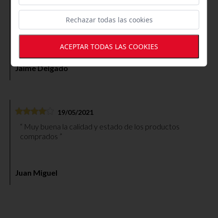
12/01/2022
Rechazar todas las cookies
Pedí una paleta y unos embutidos ibéricos y muy bien,
rápido envío y buen precio, excelente presentación en
platos al vacío, cortado a cuchillo, sin duda repetiré.
ACEPTAR TODAS LAS COOKIES
Jaime Delgado
19/05/2021
Muy buena la calidad y estado de los productos
comprados
Juan Miguel