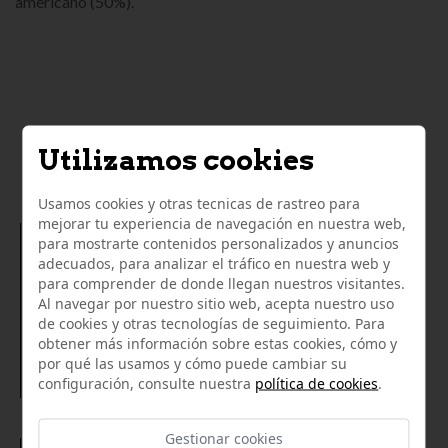
americano (50%).
LO QUE OPINAN NUESTROS
Utilizamos cookies
CLIENTES
Usamos cookies y otras tecnicas de rastreo para
mejorar tu experiencia de navegación en nuestra web,
para mostrarte contenidos personalizados y anuncios
01/02/2021
adecuados, para analizar el tráfico en nuestra web y
Productos de excelente calidad a buen precio. La
para comprender de donde llegan nuestros visitantes.
atención recibida, muy amable y servicial. Es la segunda
Al navegar por nuestro sitio web, acepta nuestro uso
vez que hago un pedido online con ellos y no podemos
de cookies y otras tecnologías de seguimiento. Para
quedar más contentos. Paquete bien embalado y envío
obtener más información sobre estas cookies, cómo y
muy rápido. Gracias.
por qué las usamos y cómo puede cambiar su
Mocana2403
configuración, consulte nuestra
política de cookies
.
Gestionar cookies