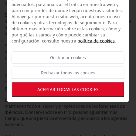
pedido y se envasa al vacío en nuestros sobres gourmet.
adecuados, para analizar el tráfico en nuestra web y
para comprender de donde llegan nuestros visitantes.
El
jamón ibérico loncheado
necesitan ser cortados de
Al navegar por nuestro sitio web, acepta nuestro uso
manera precisa por el personal experto de nuestra sala blanca
de cookies y otras tecnologías de seguimiento. Para
homologada de loncheado, para conseguir un producto que
obtener más información sobre estas cookies, cómo y
nos permita disfrutar de su sabor al 100%.
por qué las usamos y cómo puede cambiar su
configuración, consulte nuestra
política de cookies
.
Al comprar
loncheados ibéricos al corte
envasados al
vacío, disfrutarás de la manera más cómoda de nuestros
jamones, paletas y
loncheados ibéricos
en cualquier lugar,
Gestionar cookies
conservando toda su esencia de recién cortado.
Rechazar todas las cookies
Puedes
comprar jamón loncheado online
en platos
redondos para servir directamente, o sobres de mayor
gramaje para emplatar en formato cuadrado.
ACEPTAR TODAS LAS COOKIES
Los
loncheados ibéricos
al envasado al vacío
mantienen todo el sabor y propiedades de los
loncheados
ibéricos.
Conservandose en frío, pueden aguantar más
tiempo que una pieza ya empezada y expuesta a los agentes
externos.