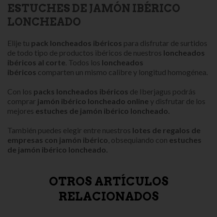
ESTUCHES DE JAMÓN IBÉRICO
LONCHEADO
Elije tu
pack loncheados ibéricos
para disfrutar de surtidos
de todo tipo de productos ibéricos de nuestros
loncheados
ibéricos al corte
. Todos los
loncheados
ibéricos
comparten un mismo calibre y longitud homogénea.
Con los
packs loncheados ibéricos
de Iberjagus podrás
comprar
jamón ibérico loncheado online
y disfrutar de los
mejores
estuches de jamón ibérico loncheado.
También puedes elegir entre nuestros
lotes de regalos de
empresas con jamón ibérico
, obsequiando con
estuches
de jamón ibérico loncheado.
OTROS ARTÍCULOS
RELACIONADOS