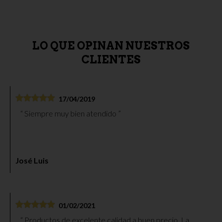
Corte a cuchillo de Jamón
59,00 €
LO QUE OPINAN NUESTROS
CLIENTES
17/04/2019
Siempre muy bien atendido
José Luis
01/02/2021
Productos de excelente calidad a buen precio. La