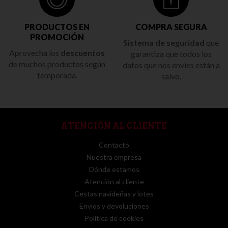
PRODUCTOS EN
COMPRA SEGURA
PROMOCIÓN
Sistema de seguridad
que
Aprovecha los
descuentos
garantiza que todos los
de muchos productos según
datos que nos envíes están a
temporada.
salvo.
ATENCIÓN AL CLIENTE
Contacto
Nuestra empresa
Dónde estamos
Atención al cliente
Cestas navideñas y lotes
Envíos y devoluciones
Política de cookies