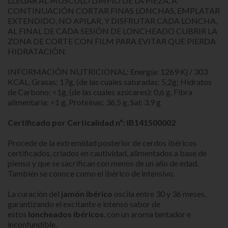
LLEGAR AL MÚSCULO LIMPIO DE LA PIEZA, A
CONTINUACIÓN CORTAR FINAS LONCHAS, EMPLATAR
EXTENDIDO, NO APILAR, Y DISFRUTAR CADA LONCHA,
AL FINAL DE CADA SESIÓN DE LONCHEADO CUBRIR LA
ZONA DE CORTE CON FILM PARA EVITAR QUE PIERDA
HIDRATACIÓN.
INFORMACIÓN NUTRICIONAL: Energía: 1269 Kj / 303
KCAL, Grasas: 17g, (de las cuales saturadas: 5,2g; Hidratos
de Carbono: <1g, (de las cuales azúcares): 0,6 g, Fibra
alimentaria: <1 g, Proteínas: 36,5 g, Sal: 3,9 g
Certificado por Certicalidad nº: IB141500002
Procede de la extremidad posterior de cerdos ibéricos
certificados, criados en cautividad, alimentados a base de
pienso y que se sacrifican con menos de un año de edad.
También se conoce como el ibérico de intensivo.
La curación del
jamón ibérico
oscila entre 30 y 36 meses,
garantizando el excitante e intenso sabor de
estos
loncheados ibéricos
, con un aroma tentador e
inconfundible.