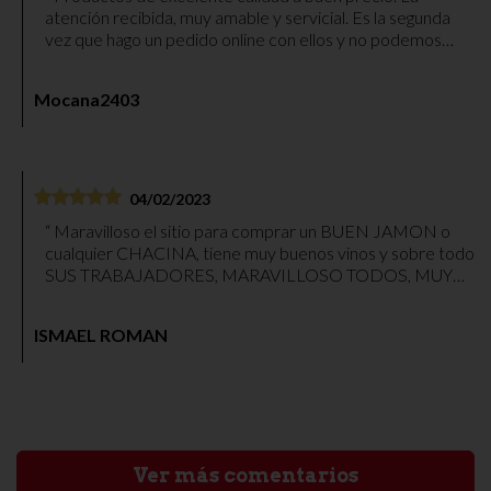
atención recibida, muy amable y servicial. Es la segunda
vez que hago un pedido online con ellos y no podemos
quedar más contentos. Paquete bien embalado y envío
muy rápido. Gracias.
Mocana2403
04/02/2023
Maravilloso el sitio para comprar un BUEN JAMON o
cualquier CHACINA, tiene muy buenos vinos y sobre todo
SUS TRABAJADORES, MARAVILLOSO TODOS, MUY
MUY RECOMENDABLE PARA COMPRAR CUALQUIER
COSA.
ISMAEL ROMAN
Ver más comentarios