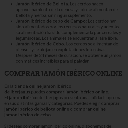
Jamón Ibérico de
Bellota
. Los cerdos hacen
aprovechamiento de la dehesa y sólo se alimentan de
bellota y hierba, sin ningún suplemento.
Jamón Ibérico
de c
ebo de Campo
: Los cerdos han
sido alimentados por los recursos naturales y además
su alimentación ha sido complementada por cereales y
leguminosas. Los animales se encuentran al aire libre.
Jamón Ibérico de Cebo.
Los cerdos se alimentan de
piensos y se alojan en explotaciones intensivas.
Después de 24 meses de curación, se obtiene un jamón
con matices increíbles para el paladar.
COMPRAR JAMÓN IBÉRICO ONLINE
En la
tienda online jamón ibérico
de Iberjagus
puedes
comprar jamón ibérico online
.
El
jamón ibérico
de Iberjagus presenta una calidad suprema
en sus distintas gamas y categorías. Puedes elegir c
omprar
jamón ibérico de bellota online
o
comprar online
jamon ibérico de cebo.
Si deseas comprar jamón ibérico online, disponemos de