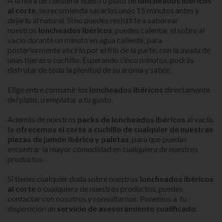
A la hora de consumir nuestro plato de
loncheados ibéricos
al corte
, se recomienda sacarlos unos 15 minutos antes y
dejarlo al natural. Si no puedes resistirte a saborear
nuestros
loncheados ibéricos
, puedes calentar el sobre al
vacío durante un minuto en agua caliente, para
posteriormente abrirlo por el filo de la parte, con la ayuda de
unas tijeras o cuchillo. Esperando cinco minutos, podrás
disfrutar de toda la plenitud de su aroma y sabor.
Elige entre consumir los
loncheados ibéricos
directamente
del plato, o emplatar a tu gusto.
Además de nuestros
packs de loncheados ibéricos
al vacío,
te
ofrecemos el corte a cuchillo de cualquier de nuestras
piezas de jamón ibérico y paletas
, para que puedas
encontrar la mayor comodidad en cualquiera de nuestros
productos.
Si tienes cualquier duda sobre nuestros
loncheados ibéricos
al corte
o cualquiera de nuestros productos, puedes
contactar con nosotros y consultarnos. Ponemos a tu
disposición un
servicio de asesoramiento cualificado.