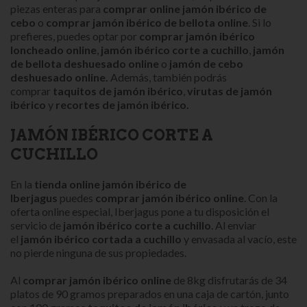
piezas enteras para
comprar online jamón ibérico de
cebo
o
comprar jamón ibérico de bellota online
. Si lo
prefieres, puedes optar por
comprar jamón ibérico
loncheado online
,
jamón ibérico corte a cuchillo
,
j
amón
de bellota deshuesado online
o
jamón de cebo
deshuesado online
.
Además, también podrás
comprar
taquitos de jamón ibérico
,
virutas de jamón
ibérico
y
recortes de jamón ibérico.
JAMÓN IBÉRICO CORTE A
CUCHILLO
En la
tienda online jamón ibérico de
Iberjagus
puedes
comprar jamón ibérico onlin
e
. Con la
oferta online especial, Iberjagus pone a tu disposición el
servicio de
jamón ibérico corte a cuchillo
. Al enviar
el
jamón ibérico
cortada a cuchillo
y envasada al vacío, este
no pierde ninguna de sus propiedades.
Al
comprar jamón ibérico online
de 8kg disfrutarás de 34
platos de 90 gramos preparados en una caja de cartón, junto