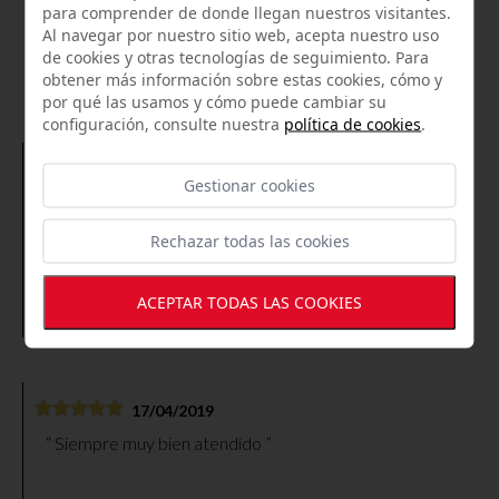
para comprender de donde llegan nuestros visitantes.
Al navegar por nuestro sitio web, acepta nuestro uso
LO QUE OPINAN NUESTROS
de cookies y otras tecnologías de seguimiento. Para
CLIENTES
obtener más información sobre estas cookies, cómo y
por qué las usamos y cómo puede cambiar su
configuración, consulte nuestra
política de cookies
.
16/08/2022
Gestionar cookies
Productos de excelente calidad , personal súper
agradable , en fin todo de 10, volveré a repetir sin ninguna
Rechazar todas las cookies
duda.
ACEPTAR TODAS LAS COOKIES
Chelo Ramirez
17/04/2019
Siempre muy bien atendido