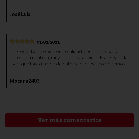
José Luis
01/02/2021
Productos de excelente calidad a buen precio. La
atención recibida, muy amable y servicial. Es la segunda
vez que hago un pedido online con ellos y no podemos
quedar más contentos. Paquete bien embalado y envío
muy rápido. Gracias.
Mocana2403
Ver más comentarios