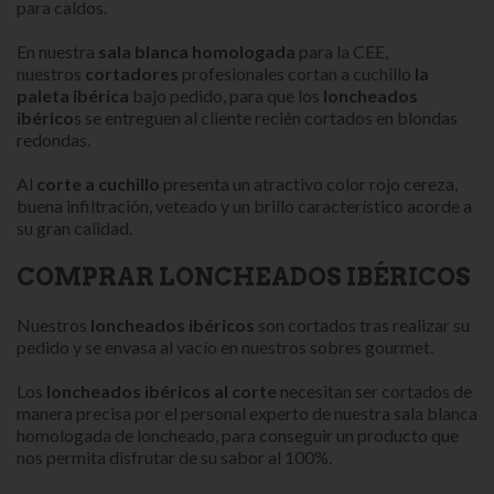
para caldos.
En nuestra
sala blanca homologada
para la CEE,
nuestros
cortadores
profesionales cortan a cuchillo
la
paleta ibérica
bajo pedido, para que los
loncheados
ibérico
s se entreguen al cliente recién cortados en blondas
redondas.
Al
corte a cuchillo
presenta un atractivo color rojo cereza,
buena infiltración, veteado y un brillo característico acorde a
su gran calidad.
COMPRAR LONCHEADOS IBÉRICOS
Nuestros
loncheados ibéricos
son cortados tras realizar su
pedido y se envasa al vacío en nuestros sobres gourmet.
Los
loncheados ibéricos al corte
necesitan ser cortados de
manera precisa por el personal experto de nuestra sala blanca
homologada de loncheado, para conseguir un producto que
nos permita disfrutar de su sabor al 100%.