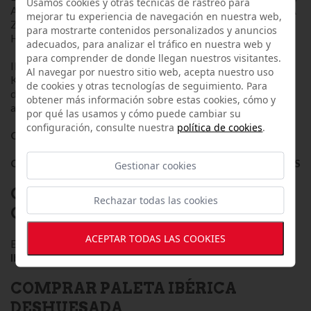
Usamos cookies y otras tecnicas de rastreo para
AL FINAL DE CADA SESIÓN DE LONCHEADO CUBRIR LA
mejorar tu experiencia de navegación en nuestra web,
ZONA DE CORTE CON FILM PARA EVITAR QUE PIERDA
para mostrarte contenidos personalizados y anuncios
HIDRATACIÓN.
adecuados, para analizar el tráfico en nuestra web y
para comprender de donde llegan nuestros visitantes.
INFORMACIÓN NUTRICIONAL: Energía: 1269 Kj / 303
Al navegar por nuestro sitio web, acepta nuestro uso
KCAL, Grasas: 17g, (de las cuales saturadas: 5,2g; Hidratos
de cookies y otras tecnologías de seguimiento. Para
de Carbono: <1g, (de las cuales azúcares): 0,6 g, Fibra
obtener más información sobre estas cookies, cómo y
alimentaria: <1 g, Proteínas: 36,5 g, Sal: 3,9 g
por qué las usamos y cómo puede cambiar su
configuración, consulte nuestra
política de cookies
.
Certificada por Certicalidad nº: 141500002
Comprar Paleta de Cebo ibérico 50% raza ibérica JAGUS
Gestionar cookies
COMPRAR PALETA IBÉRICA
Rechazar todas las cookies
ONLINE
ACEPTAR TODAS LAS COOKIES
En la
tienda online jamón ibérico de
Iberjagus
puedes
comprar paleta ibérica onlin
e
.
COMPRAR PALETA IBÉRICA
DESHUESADA