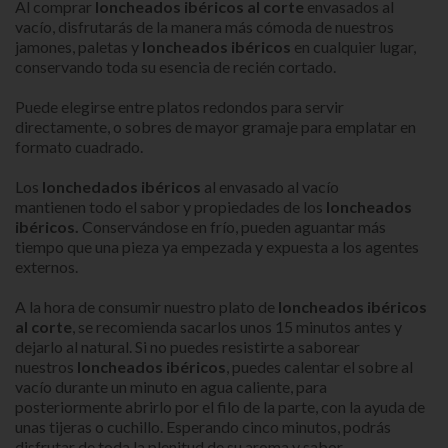
Al comprar
loncheados ibéricos al corte
envasados al
vacío, disfrutarás de la manera más cómoda de nuestros
jamones, paletas y
loncheados ibéricos
en cualquier lugar,
conservando toda su esencia de recién cortado.
Puede elegirse entre platos redondos para servir
directamente, o sobres de mayor gramaje para emplatar en
formato cuadrado.
Los
lonchedados ibéricos
al envasado al vacío
mantienen todo el sabor y propiedades de los
loncheados
ibéricos.
Conservándose en frío, pueden aguantar más
tiempo que una pieza ya empezada y expuesta a los agentes
externos.
A la hora de consumir nuestro plato de
loncheados ibéricos
al corte
, se recomienda sacarlos unos 15 minutos antes y
dejarlo al natural. Si no puedes resistirte a saborear
nuestros
loncheados ibéricos
, puedes calentar el sobre al
vacío durante un minuto en agua caliente, para
posteriormente abrirlo por el filo de la parte, con la ayuda de
unas tijeras o cuchillo. Esperando cinco minutos, podrás
disfrutar de toda la plenitud de su aroma y sabor.