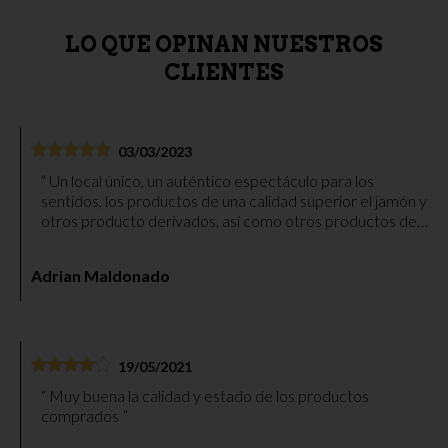
LO QUE OPINAN NUESTROS
CLIENTES
03/03/2023
Un local único, un auténtico espectáculo para los
sentidos, los productos de una calidad superior el jamón y
otros producto derivados, así como otros productos de
otras categorías en el mismo establecimiento, sin duda el
sitio que recomendar para comprar un género
Adrian Maldonado
espectacular, el personal amable y siempre un trato
cercano y agradable, ya he visitado el mismo en múltiples
ocasiones para comprar diferentes productos y opciones,
la verdad que siempre calidad y el mismo trato
excepcional. Un icono de Alcalá de Guadaíra, sin duda
19/05/2021
recomiendo su visita. Lugar de fácil acceso y con
Muy buena la calidad y estado de los productos
aparcamientos cercanos al local. Por recomendar algunos
comprados
productos aparte por supuesto del jamón, el aceite entre
otros es de una calidad digna de una visita. Con ganas de