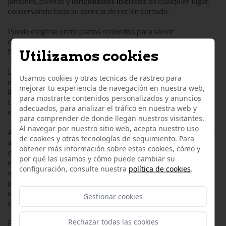
jamones, paletas y
loncheados ibéricos
en cualquier lugar,
conservando toda su esencia de recién cortado.
Puede elegirse entre platos redondos para servir
directamente, o sobres de mayor gramaje para emplatar en
formato cuadrado.
Utilizamos cookies
Los
loncheados ibéricos
al envasado al vacío
Usamos cookies y otras tecnicas de rastreo para
mantienen todo el sabor y propiedades de los
loncheados
mejorar tu experiencia de navegación en nuestra web,
ibéricos.
Conservandose en frío, pueden aguantar más
para mostrarte contenidos personalizados y anuncios
tiempo que una pieza ya empezada y expuesta a los agentes
adecuados, para analizar el tráfico en nuestra web y
externos.
para comprender de donde llegan nuestros visitantes.
Al navegar por nuestro sitio web, acepta nuestro uso
A la hora de consumir nuestro plato de
loncheados ibéricos
de cookies y otras tecnologías de seguimiento. Para
al corte
, se recomienda sacarlos unos 15 minutos antes y
obtener más información sobre estas cookies, cómo y
dejarlo al natural. Si no puedes resistirte a saborear
por qué las usamos y cómo puede cambiar su
nuestros
loncheados ibéricos
, puedes calentar el sobre al
configuración, consulte nuestra
política de cookies
.
vacío durante un minuto en agua caliente, para
posteriormente abrirlo por el filo de la parte, con la ayuda de
unas tijeras o cuchillo. Esperando cinco minutos, podrás
Gestionar cookies
disfrutar de toda la plenitud de su aroma y sabor.
Rechazar todas las cookies
Puedes consumir los
loncheados ibéricos
directamente del