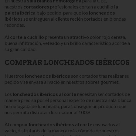
En nuestra
sala blanca homologada
para la CEE,
nuestros
cortadores
profesionales cortan a cuchillo
la
paleta ibérica
bajo pedido, para que los
loncheados
ibérico
s se entreguen al cliente recién cortados en blondas
redondas.
Al
corte a cuchillo
presenta un atractivo color rojo cereza,
buena infiltración, veteado y un brillo característico acorde a
su gran calidad.
COMPRAR LONCHEADOS IBÉRICOS
Nuestros
loncheados ibéricos
son cortados tras realizar su
pedido y se envasa al vacío en nuestros sobres gourmet.
Los
loncheados ibéricos al corte
necesitan ser cortados de
manera precisa por el personal experto de nuestra sala blanca
homologada de loncheado, para conseguir un producto que
nos permita disfrutar de su sabor al 100%.
Al comprar
loncheados ibéricos al corte
envasados al
vacío, disfrutarás de la manera más cómoda de nuestros