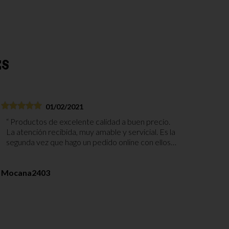
ES
01/02/2021
Productos de excelente calidad a buen precio.
La atención recibida, muy amable y servicial. Es la
segunda vez que hago un pedido online con ellos y
no podemos quedar más contentos. Paquete
bien embalado y envío muy rápido. Gracias.
Mocana2403