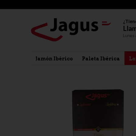
¿Tien
Llam
Lunes 
Jamón Ibérico
Paleta Ibérica
Lo