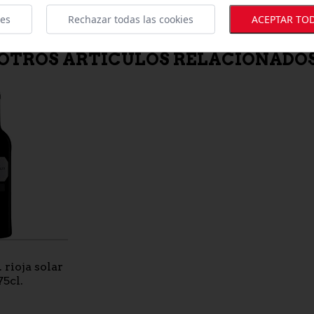
-3 sobres loncheados de caña
ies
Rechazar todas las cookies
ACEPTAR TOD
OTROS ARTÍCULOS RELACIONADO
 rioja solar
75cl.