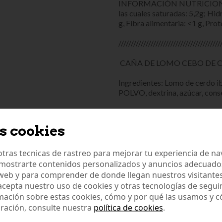
INFORMACIÓN NUTRICIONAL: E
las cuales saturadas: 5,2g; Hid
g, Fibra alimentaria: <1 g, Prote
/////////////////////////////////////////
CAÑA DE LOMO CEBO DE 
Ingredientes: Lomo de cerdo ib
POLVO, dextrina, azúcar, cons
CONTIENE LECHE
s cookies
tras tecnicas de rastreo para mejorar tu experiencia de n
Disfruta de la mejor variedad 
de ibéricos 100% loncheados a 
mostrarte contenidos personalizados y anuncios adecuados,
ibérica y caña de lomo prepara
 web y para comprender de donde llegan nuestros visitantes
 acepta nuestro uso de cookies y otras tecnologías de segui
Composición:
mación sobre estas cookies, cómo y por qué las usamos y
ración, consulte nuestra
política de cookies
.
- 3 sobres loncheados a cuchil