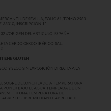
MERCANTIL DE SEVILLA, FOLIO 61, TOMO 2983
E-33310, INSCRIPCIÓN 1ª
32 //ORIGEN DEL ARTICULO: ESPAÑA
ETA CERDO CERDO IBÉRICO, SAL,
52
NTIENE GLUTEN
CO Y SECO SIN EXPOSICIÓN DIRECTA A LA
EL SOBRE DE LONCHEADO A TEMPERATURA
A PONER BAJO EL AGUA TEMPLADA DE UN
RANSMITIR UNA TEMPERATURA DE
ABRIR EL SOBRE MEDIANTE ABRE-FÁCIL