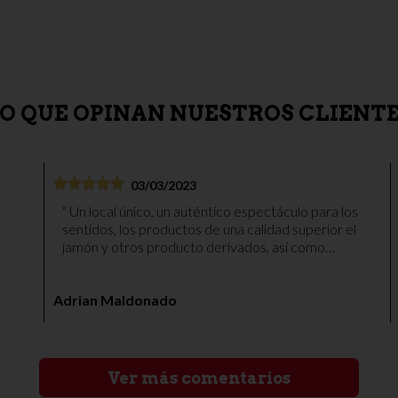
O QUE OPINAN NUESTROS CLIENT
03/03/2023
Un local único, un auténtico espectáculo para los
sentidos, los productos de una calidad superior el
jamón y otros producto derivados, así como
otros productos de otras categorías en el mismo
establecimiento, sin duda el sitio que recomendar
Adrian Maldonado
para comprar un género espectacular, el personal
amable y siempre un trato cercano y agradable,
ya he visitado el mismo en múltiples ocasiones
para comprar diferentes productos y opciones, la
verdad que siempre calidad y el mismo trato
Ver más comentarios
excepcional. Un icono de Alcalá de Guadaíra, sin