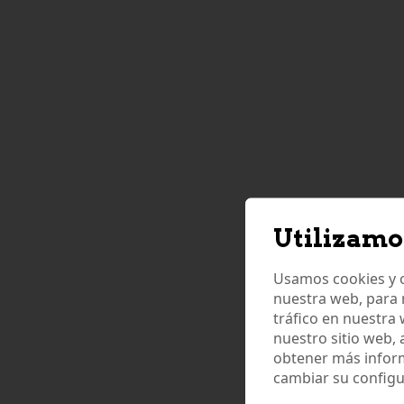
Utilizamo
Usamos cookies y o
nuestra web, para 
tráfico en nuestra
nuestro sitio web,
obtener más infor
cambiar su configu