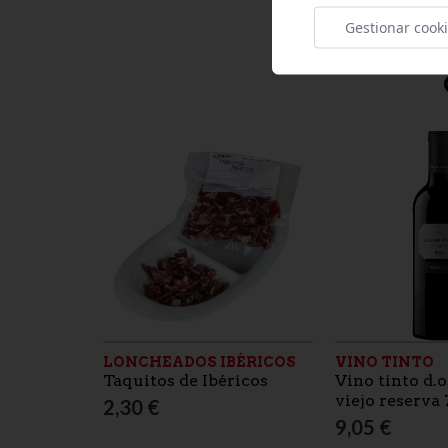
Gestionar cook
LONCHEADOS IBÉRICOS
VINO TINTO
Taquitos de Ibéricos
Vino tinto d.o.
viejo reserva 
2,30 €
9,05 €