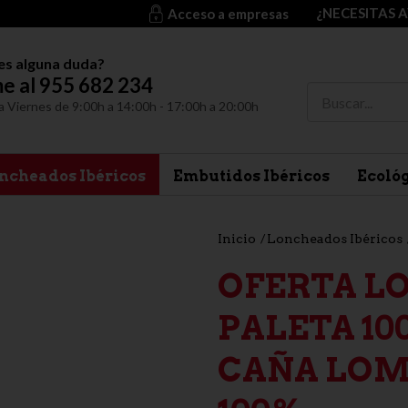
¿NECESITAS 
Acceso a empresas
es alguna duda?
e al 955 682 234
a Viernes de 9:00h a 14:00h - 17:00h a 20:00h
ncheados Ibéricos
Embutidos Ibéricos
Ecoló
Inicio
Loncheados Ibéricos
OFERTA L
PALETA 10
CAÑA LOM