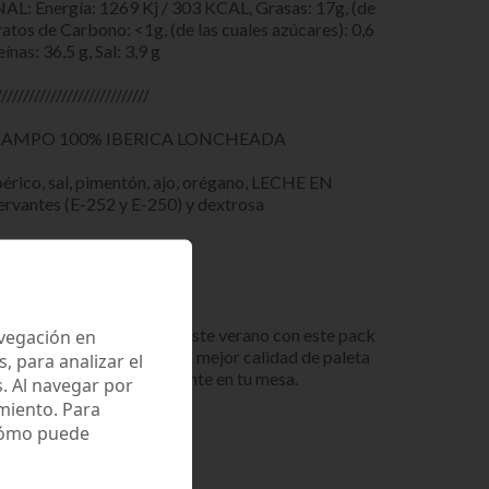
nergía: 1269 Kj / 303 KCAL, Grasas: 17g, (de
ratos de Carbono: <1g, (de las cuales azúcares): 0,6
ínas: 36,5 g, Sal: 3,9 g
////////////////////////////
CAMPO 100% IBERICA LONCHEADA
érico, sal, pimentón, ajo, orégano, LECHE EN
ervantes (E-252 y E-250) y dextrosa
avegación en
de loncheados en tu mesa este verano con este pack
cuchillo. Disfrutarás de la mejor calidad de paleta
 para analizar el
das para servir directamente en tu mesa.
. Al navegar por
miento. Para
 cómo puede
lo de paleta 100% bellota.