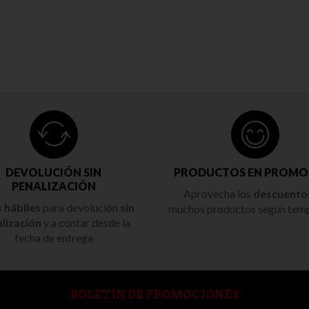
duda recomiendo su visita. Lugar de fácil acceso y
con aparcamientos cercanos al local. Por
recomendar algunos productos aparte por
supuesto del jamón, el aceite entre otros es de
una calidad digna de una visita. Con ganas de
probar más productos del mismo.
DEVOLUCIÓN SIN
PRODUCTOS EN PROMO
PENALIZACIÓN
Aprovecha los
descuento
s hábiles
para devolución
sin
muchos productos según tem
lización
y a contar desde la
fecha de entrega
BOLETÍN DE PROMOCIONES