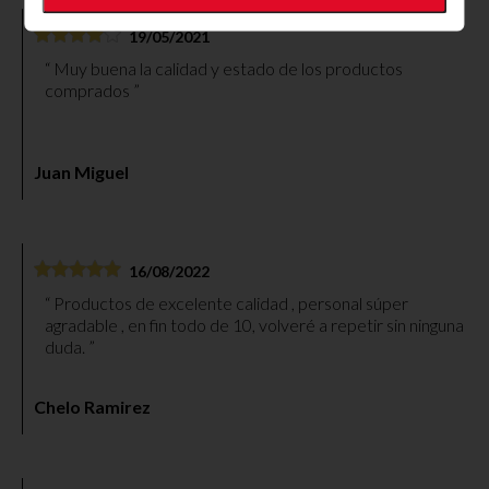
19/05/2021
Muy buena la calidad y estado de los productos
comprados
Juan Miguel
16/08/2022
Productos de excelente calidad , personal súper
agradable , en fin todo de 10, volveré a repetir sin ninguna
duda.
Chelo Ramirez