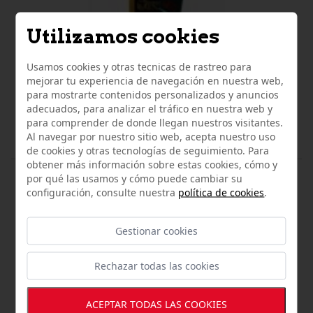
Utilizamos cookies
Usamos cookies y otras tecnicas de rastreo para
mejorar tu experiencia de navegación en nuestra web,
para mostrarte contenidos personalizados y anuncios
adecuados, para analizar el tráfico en nuestra web y
para comprender de donde llegan nuestros visitantes.
Al navegar por nuestro sitio web, acepta nuestro uso
de cookies y otras tecnologías de seguimiento. Para
obtener más información sobre estas cookies, cómo y
ACEITES Y VINAGRES
por qué las usamos y cómo puede cambiar su
Aceite de oliva German Baena 250 mililitros
configuración, consulte nuestra
política de cookies
.
6,35 €
Gestionar cookies
LO QUE OPINAN NUESTROS
Rechazar todas las cookies
CLIENTES
ACEPTAR TODAS LAS COOKIES