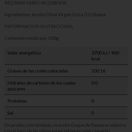
REG SANITARIO 40.22083/SE
Ingredientes: Aceite Oliva Virgen Extra D.O.Baena
INFORMACION NUTRICIONAL
Contenido medio por 100g
Valor energético
3700 kJ / 900
kcal
Grasas de las cuales saturadas
100 16
Hidratos de carbono de los cuales
0 0
azúcares
Proteínas
0
Sal
0
De producción limitada, el aceite Duque de Baena se elabora
con el jugo de las olivas especialmente seleccionadas.