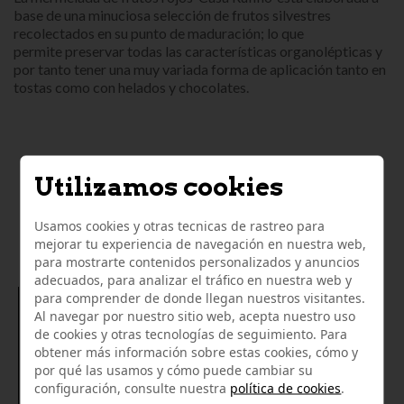
base de una minuciosa selección de frutos silvestres
recolectados en su punto de maduración; lo que
permite preservar todas las características organolépticas y
por tanto tener una muy variada forma de aplicación tanto en
tostas como con helados y chocolates.
Utilizamos cookies
LO QUE OPINAN NUESTROS
Usamos cookies y otras tecnicas de rastreo para
CLIENTES
mejorar tu experiencia de navegación en nuestra web,
para mostrarte contenidos personalizados y anuncios
adecuados, para analizar el tráfico en nuestra web y
para comprender de donde llegan nuestros visitantes.
12/01/2022
Al navegar por nuestro sitio web, acepta nuestro uso
de cookies y otras tecnologías de seguimiento. Para
Pedí una paleta y unos embutidos ibéricos y muy bien,
obtener más información sobre estas cookies, cómo y
rápido envío y buen precio, excelente presentación en
por qué las usamos y cómo puede cambiar su
platos al vacío, cortado a cuchillo, sin duda repetiré.
configuración, consulte nuestra
política de cookies
.