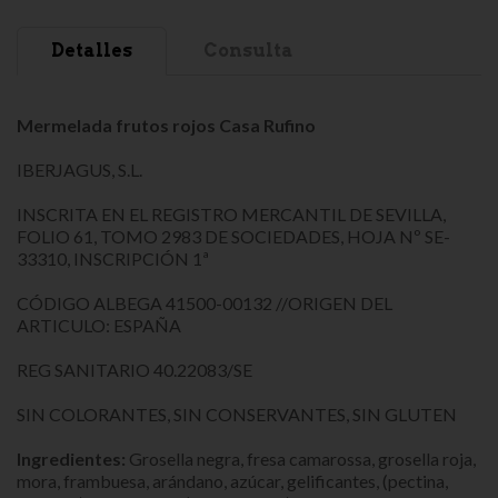
Detalles
Consulta
Mermelada frutos rojos Casa Rufino
IBERJAGUS, S.L.
INSCRITA EN EL REGISTRO MERCANTIL DE SEVILLA,
FOLIO 61, TOMO 2983 DE SOCIEDADES, HOJA Nº SE-
33310, INSCRIPCIÓN 1ª
CÓDIGO ALBEGA 41500-00132 //ORIGEN DEL
ARTICULO: ESPAÑA
REG SANITARIO 40.22083/SE
SIN COLORANTES, SIN CONSERVANTES, SIN GLUTEN
Ingredientes:
Grosella negra, fresa camarossa, grosella roja,
mora, frambuesa, arándano, azúcar, gelificantes, (pectina,