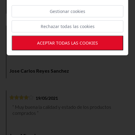
Jaime Delgado
Gestionar cookies
Rechazar todas las cookies
09/03/2021
Un buen servicio y calidad! Me atendieron por teléfono
ACEPTAR TODAS LAS COOKIES
con mi duda...
Jose Carlos Reyes Sanchez
19/05/2021
Muy buena la calidad y estado de los productos
comprados