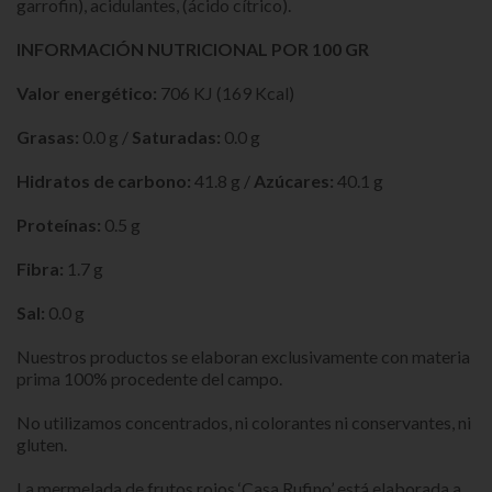
garrofin), acidulantes, (ácido cítrico).
INFORMACIÓN NUTRICIONAL POR 100 GR
Valor energético:
706 KJ (169 Kcal)
Grasas:
0.0 g /
Saturadas:
0.0 g
Hidratos de carbono:
41.8 g /
Azúcares:
40.1 g
Proteínas:
0.5 g
Fibra:
1.7 g
Sal:
0.0 g
Nuestros productos se elaboran exclusivamente con materia
prima 100% procedente del campo.
No utilizamos concentrados, ni colorantes ni conservantes, ni
gluten.
La mermelada de frutos rojos ‘Casa Rufino’ está elaborada a