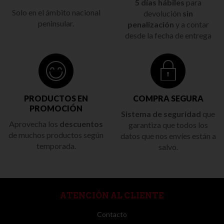
5 días hábiles
para
Solo en el ámbito nacional
devolución
sin
peninsular.
penalización
y a contar
desde la fecha de entrega
PRODUCTOS EN
COMPRA SEGURA
PROMOCIÓN
Sistema de seguridad
que
Aprovecha los
descuentos
garantiza que todos los
de muchos productos según
datos que nos envíes están a
temporada.
salvo.
ATENCIÓN AL CLIENTE
Contacto