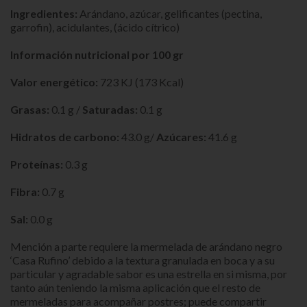
Ingredientes:
Arándano, azúcar, gelificantes (pectina,
garrofin), acidulantes, (ácido cítrico)
Información nutricional por 100 gr
Valor energético:
723 KJ (173 Kcal)
Grasas:
0.1 g /
Saturadas:
0.1 g
Hidratos de carbono:
43.0 g/
Azúcares:
41.6 g
Proteínas:
0.3 g
Fibra:
0.7 g
Sal:
0.0 g
Mención a parte requiere la mermelada de arándano negro
‘Casa Rufino’ debido a la textura granulada en boca y a su
particular y agradable sabor es una estrella en si misma, por
tanto aún teniendo la misma aplicación que el resto de
mermeladas para acompañar postres; puede compartir