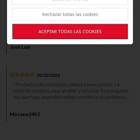
17/04/2019
Rechazar todas las cookies
Siempre muy bien atendido
ACEPTAR TODAS LAS COOKIES
José Luis
01/02/2021
Productos de excelente calidad a buen precio. La
atención recibida, muy amable y servicial. Es la segunda
vez que hago un pedido online con ellos y no podemos
quedar más contentos. Paquete bien embalado y envío
muy rápido. Gracias.
Mocana2403