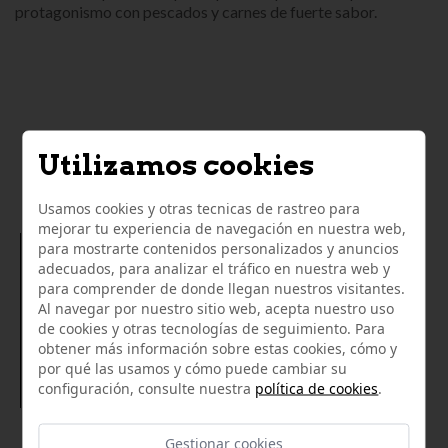
protagonismo con pescados y carnes de fuerte sabor.
LO QUE OPINAN NUESTROS
Utilizamos cookies
CLIENTES
Usamos cookies y otras tecnicas de rastreo para
mejorar tu experiencia de navegación en nuestra web,
para mostrarte contenidos personalizados y anuncios
19/05/2021
adecuados, para analizar el tráfico en nuestra web y
Muy buena la calidad y estado de los productos
para comprender de donde llegan nuestros visitantes.
comprados
Al navegar por nuestro sitio web, acepta nuestro uso
de cookies y otras tecnologías de seguimiento. Para
obtener más información sobre estas cookies, cómo y
por qué las usamos y cómo puede cambiar su
Juan Miguel
configuración, consulte nuestra
política de cookies
.
Gestionar cookies