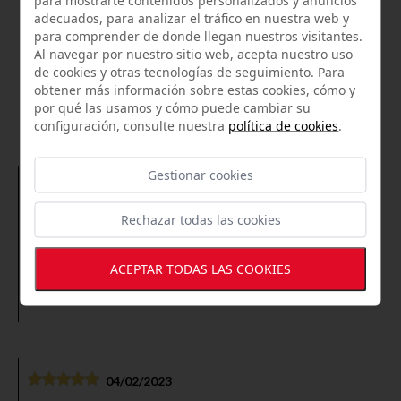
adecuados, para analizar el tráfico en nuestra web y
para comprender de donde llegan nuestros visitantes.
Al navegar por nuestro sitio web, acepta nuestro uso
de cookies y otras tecnologías de seguimiento. Para
LO QUE OPINAN NUESTROS
obtener más información sobre estas cookies, cómo y
por qué las usamos y cómo puede cambiar su
CLIENTES
configuración, consulte nuestra
política de cookies
.
Gestionar cookies
16/08/2022
Productos de excelente calidad , personal súper
Rechazar todas las cookies
agradable , en fin todo de 10, volveré a repetir sin ninguna
duda.
ACEPTAR TODAS LAS COOKIES
Chelo Ramirez
04/02/2023