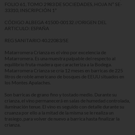
FOLIO 61, TOMO 2983 DE SOCIEDADES, HOJA Nº SE-
33310, INSCRIPCIÓN 1ª
CÓDIGO ALBEGA 41500-00132 //ORIGEN DEL
ARTICULO: ESPAÑA
REG SANITARIO 40.22083/SE
Matarromera Crianza es el vino por excelencia de
Matarromera. Es una muestra palpable del respecto al
equilibrio fruta-madera que caracteriza a la Bodega.
Matarromera Crianza se cría 12 meses en barricas de 225
litros de roble americano de bosques de EEUU situados en
los Montes Apalaches.
Son barricas de grano fino y tostado medio. Durante su
crianza, el vino permanecerá en salas de humedad controlada,
iluminación tenue. El vino es seguido con detalle durante su
cruanza por ello a la mitad de la misma se le realiza un
trasiego, para volver de nuevo a barrica hasta finalizar la
crianza.