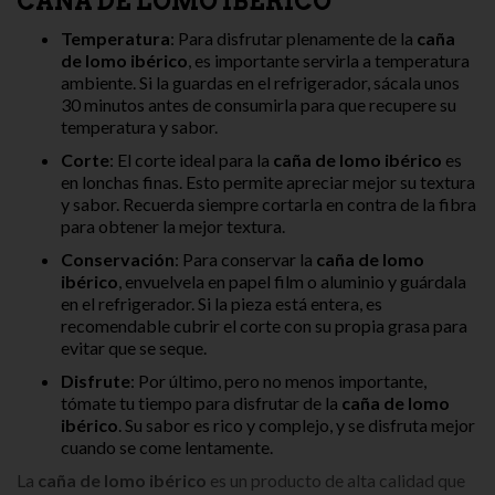
CAÑA DE LOMO IBÉRICO
Temperatura
: Para disfrutar plenamente de la
caña
de lomo ibérico
, es importante servirla a temperatura
ambiente. Si la guardas en el refrigerador, sácala unos
30 minutos antes de consumirla para que recupere su
temperatura y sabor.
Corte
: El corte ideal para la
caña de lomo ibérico
es
en lonchas finas. Esto permite apreciar mejor su textura
y sabor. Recuerda siempre cortarla en contra de la fibra
para obtener la mejor textura.
Conservación
: Para conservar la
caña de lomo
ibérico
, envuelvela en papel film o aluminio y guárdala
en el refrigerador. Si la pieza está entera, es
recomendable cubrir el corte con su propia grasa para
evitar que se seque.
Disfrute
: Por último, pero no menos importante,
tómate tu tiempo para disfrutar de la
caña de lomo
ibérico
. Su sabor es rico y complejo, y se disfruta mejor
cuando se come lentamente.
La
caña de lomo ibérico
es un producto de alta calidad que