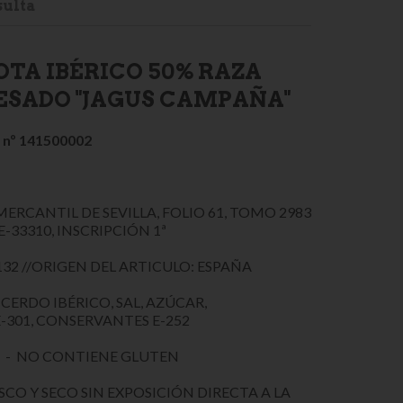
ulta
OTA IBÉRICO 50% RAZA
ESADO "JAGUS CAMPAÑA"
d nº 141500002
MERCANTIL DE SEVILLA, FOLIO 61, TOMO 2983
E-33310, INSCRIPCIÓN 1ª
32 //ORIGEN DEL ARTICULO: ESPAÑA
CERDO IBÉRICO, SAL, AZÚCAR,
 E-301, CONSERVANTES E-252
 - NO CONTIENE GLUTEN
CO Y SECO SIN EXPOSICIÓN DIRECTA A LA