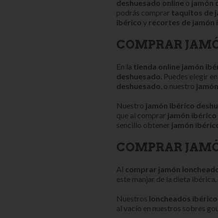
deshuesado online
o
jamón 
podrás comprar
taquitos de 
ibérico
y
recortes de jamón 
COMPRAR JAMÓ
En la
tienda online jamón ibé
deshuesado
. Puedes elegir e
deshuesado
, o nuestro
jamón
Nuestro
jamón ibérico desh
que al comprar
jamón ibérico
sencillo obtener
jamón ibérico
COMPRAR JAMÓ
Al
comprar jamón loncheado
este manjar de la dieta ibérica.
Nuestros
loncheados ibérico
al vacío en nuestros sobres g