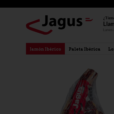
¿Tien
Llam
Lunes 
Jamón Ibérico
Paleta Ibérica
Lo