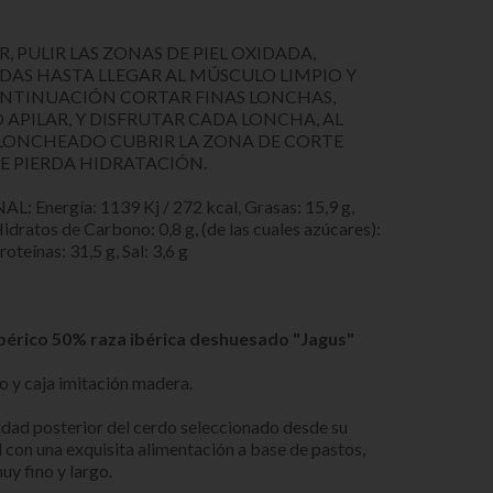
 PULIR LAS ZONAS DE PIEL OXIDADA,
DAS HASTA LLEGAR AL MÚSCULO LIMPIO Y
CONTINUACIÓN CORTAR FINAS LONCHAS,
APILAR, Y DISFRUTAR CADA LONCHA, AL
E LONCHEADO CUBRIR LA ZONA DE CORTE
UE PIERDA HIDRATACIÓN.
ergía: 1139 Kj / 272 kcal, Grasas: 15,9 g,
Hidratos de Carbono: 0,8 g, (de las cuales azúcares):
roteínas: 31,5 g, Sal: 3,6 g
bérico 50% raza ibérica deshuesado "Jagus"
o y caja imitación madera.
idad posterior del cerdo seleccionado desde su
d con una exquisita alimentación a base de pastos,
uy fino y largo.