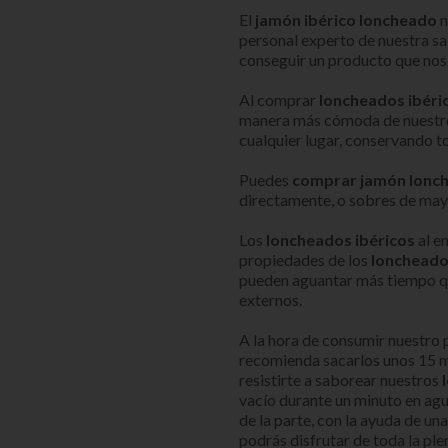
El
jamón ibérico loncheado
n
personal experto de nuestra s
conseguir un producto que nos 
Al comprar
loncheados ibéric
manera más cómoda de nuestro
cualquier lugar, conservando t
Puedes
comprar jamón lonch
directamente, o sobres de may
Los
loncheados ibéricos
al e
propiedades de los
loncheado
pueden aguantar más tiempo qu
externos.
A la hora de consumir nuestro 
recomienda sacarlos unos 15 mi
resistirte a saborear nuestros
vacío durante un minuto en agua
de la parte, con la ayuda de un
podrás disfrutar de toda la ple