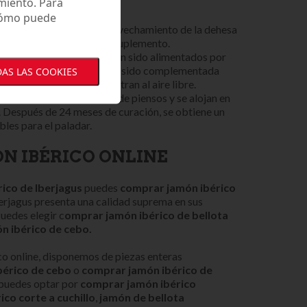
miento. Para
 cómo puede
ta
. Los cerdos hacen aprovechamiento de la dehesa
llota y hierba, sin ningún suplemento.
 de Campo
: Los cerdos han sido alimentados por
y además su alimentación ha sido complementada
AS LAS COOKIES
s. Los animales se encuentran al aire libre.
.
Los cerdos se alimentan de piensos y se alojan en
. Después de 24 meses de curación, se obtiene un
bles para el paladar.
N IBÉRICO ONLINE
rico de Iberjagus
puedes
comprar jamón ibérico
erjagus presenta una calidad suprema en sus
uedes elegir c
omprar jamón ibérico de bellota
n ibérico de cebo.
co online, disponemos de piezas enteras
bérico de cebo
o
comprar jamón ibérico de
s, puedes optar por
comprar jamón ibérico
ico corte a cuchillo
,
j
amón de bellota