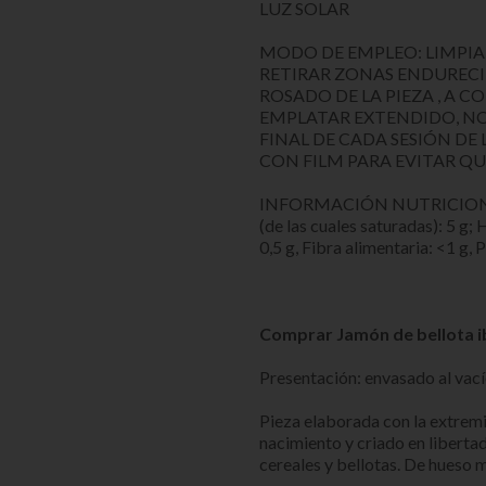
LUZ SOLAR
MODO DE EMPLEO: LIMPIAR,
RETIRAR ZONAS ENDURECI
ROSADO DE LA PIEZA , A 
EMPLATAR EXTENDIDO, NO 
FINAL DE CADA SESIÓN D
CON FILM PARA EVITAR Q
INFORMACIÓN NUTRICIONAL: En
(de las cuales saturadas): 5 g; 
0,5 g, Fibra alimentaria: <1 g, P
Comprar Jamón de bellota i
Presentación: envasado al vací
Pieza elaborada con la extrem
nacimiento y criado en liberta
cereales y bellotas. De hueso m