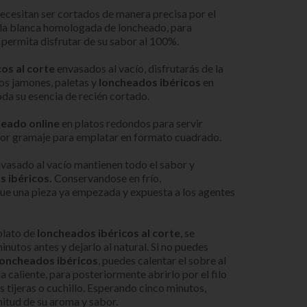
ecesitan ser cortados de manera precisa por el
ala blanca homologada de loncheado, para
permita disfrutar de su sabor al 100%.
os al corte
envasados al vacío, disfrutarás de la
s jamones, paletas y
loncheados ibéricos
en
oda su esencia de recién cortado.
eado online
en platos redondos para servir
or gramaje para emplatar en formato cuadrado.
nvasado al vacío mantienen todo el sabor y
s ibéricos.
Conservandose en frío,
e una pieza ya empezada y expuesta a los agentes
plato de
loncheados ibéricos al corte
, se
nutos antes y dejarlo al natural. Si no puedes
loncheados ibéricos
, puedes calentar el sobre al
 caliente, para posteriormente abrirlo por el filo
as tijeras o cuchillo. Esperando cinco minutos,
nitud de su aroma y sabor.