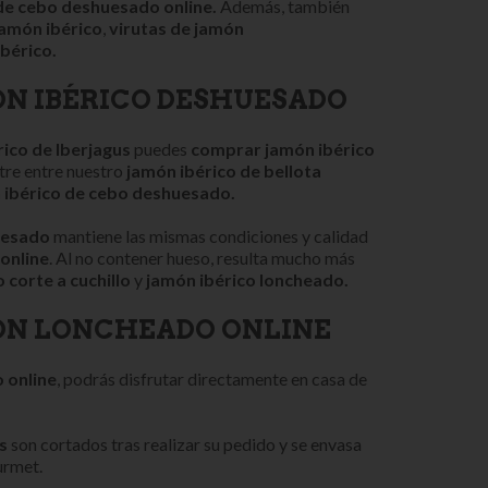
de cebo deshuesado online
.
Además, también
jamón ibérico
,
virutas de jamón
ibérico.
N IBÉRICO DESHUESADO
rico de Iberjagus
puedes
comprar jamón
ibérico
ntre entre nuestro
jamón ibérico de bellota
 ibérico de cebo deshuesado.
uesado
mantiene las mismas condiciones y calidad
 online
. Al no contener hueso, resulta mucho más
 corte a cuchillo
y
jamón ibérico loncheado.
N LONCHEADO ONLINE
 online
, podrás disfrutar directamente en casa de
s
son cortados tras realizar su pedido y se envasa
ourmet.