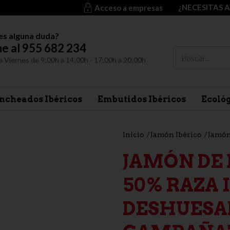
¿NECESITAS 
Acceso a empresas
es alguna duda?
e al 955 682 234
a Viernes de 9:00h a 14:00h - 17:00h a 20:00h
ncheados Ibéricos
Embutidos Ibéricos
Ecoló
Inicio
Jamón Ibérico
Jamón
JAMÓN DE 
50% RAZA 
DESHUESAD