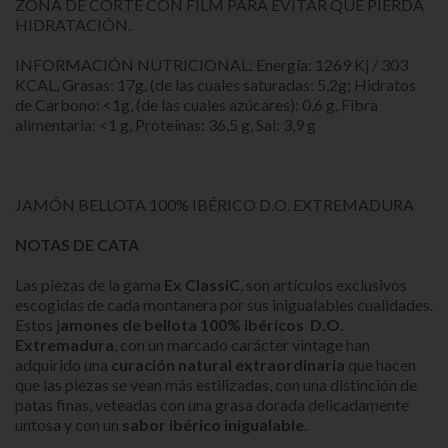
ZONA DE CORTE CON FILM PARA EVITAR QUE PIERDA
HIDRATACIÓN.
INFORMACIÓN NUTRICIONAL: Energía: 1269 Kj / 303
KCAL, Grasas: 17g, (de las cuales saturadas: 5,2g; Hidratos
de Carbono: <1g, (de las cuales azúcares): 0,6 g, Fibra
alimentaria: <1 g, Proteínas: 36,5 g, Sal: 3,9 g
JAMÓN BELLOTA 100% IBÉRICO D.O. EXTREMADURA
NOTAS DE CATA
Las piezas de la gama
Ex ClassiC
, son artículos exclusivos
escogidas de cada montanera por sus inigualables cualidades.
Estos j
amones de bellota 100% ibéricos D.O.
Extremadura
, con un marcado carácter vintage han
adquirido una
curación natural extraordinaria
que hacen
que las piezas se vean más estilizadas, con una distinción de
patas finas, veteadas con una grasa dorada delicadamente
untosa y con un
sabor ibérico inigualable
.