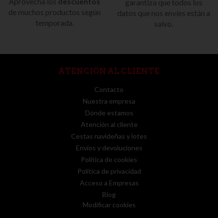
Aprovecha los
descuentos
garantiza que todos los
de muchos productos según
datos que nos envíes están a
temporada.
salvo.
ATENCIÓN AL CLIENTE
Contacto
Nuestra empresa
Dónde estamos
Atención al cliente
Cestas navideñas y lotes
Envíos y devoluciones
Política de cookies
Política de privacidad
Acceso a Empresas
Blog
Modificar cookies