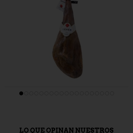
BEHER
Jamón de Bellota 100% Ibérico Pata Negra "Beher Oro"
386,95 €
LO QUE OPINAN NUESTROS