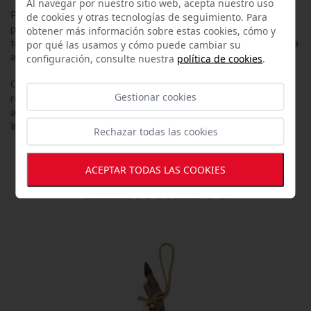
Al navegar por nuestro sitio web, acepta nuestro uso
Para conseguir unas lonchas óptimas que conserven las
de cookies y otras tecnologías de seguimiento. Para
propiedades organolépticas al 100% y puedas disfrutas de
obtener más información sobre estas cookies, cómo y
toda la esencia y jugosidad, recomendamos consumir la pieza
por qué las usamos y cómo puede cambiar su
a temperatura ambiente.
configuración, consulte nuestra
política de cookies
.
Como sugerencia, es favorable calentar un poco el plato o
Gestionar cookies
recipiente donde se vayan a servir las lonchas, consiguiendo
así que la grasa de la loncha desprenda ese sabor ibérico
inigualable.
Rechazar todas las cookies
OTROS ARTÍCULOS
ACEPTAR TODAS LAS COOKIES
RELACIONADOS