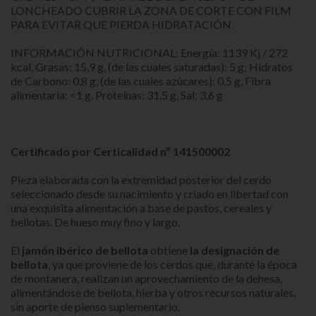
LONCHEADO CUBRIR LA ZONA DE CORTE CON FILM
PARA EVITAR QUE PIERDA HIDRATACIÓN.
INFORMACIÓN NUTRICIONAL: Energía: 1139 Kj / 272
kcal, Grasas: 15,9 g, (de las cuales saturadas): 5 g; Hidratos
de Carbono: 0,8 g, (de las cuales azúcares): 0,5 g, Fibra
alimentaria: <1 g, Proteínas: 31,5 g, Sal: 3,6 g
Certificado por Certicalidad nº 141500002
Pieza elaborada con la extremidad posterior del cerdo
seleccionado desde su nacimiento y criado en libertad con
una exquisita alimentación a base de pastos, cereales y
bellotas. De hueso muy fino y largo.
El
jamón ibérico de bellota
obtiene
la designación de
bellota
, ya que proviene de los cerdos que, durante la época
de montanera, realizan un aprovechamiento de la dehesa,
alimentándose de bellota, hierba y otros recursos naturales,
sin aporte de pienso suplementario.