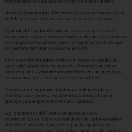
directamente en casa de este manjar de la dieta ibérica.
Nuestros
loncheados ibéricos
son cortados tras realizar su
pedido y se envasa al vacío en nuestros sobres gourmet.
El
jamón ibérico loncheado
necesitan ser cortados de
manera precisa por el personal experto de nuestra sala blanca
homologada de loncheado, para conseguir un producto que
nos permita disfrutar de su sabor al 100%.
Al comprar
loncheados ibéricos al corte
envasados al
vacío, disfrutarás de la manera más cómoda de nuestros
jamones, paletas y
loncheados ibéricos
en cualquier lugar,
conservando toda su esencia de recién cortado.
Puedes
comprar jamón loncheado online
en platos
redondos para servir directamente, o sobres de mayor
gramaje para emplatar en formato cuadrado.
Los
loncheados ibéricos
al envasado al vacío
mantienen todo el sabor y propiedades de los
loncheados
ibéricos.
Conservandose en frío, pueden aguantar más
tiempo que una pieza ya empezada y expuesta a los agentes