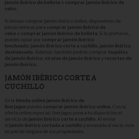
jamón ibérico de bellota
o
comprar jamón ibérico de
cebo.
Si deseas comprar jamón ibérico online, disponemos de
piezas enteras para
comprar jamón ibérico de
cebo
o
comprar jamón ibérico de bellota
. Si lo prefieres,
puedes optar por
comprar jamón ibérico
loncheado
,
jamón ibérico corte a cuchillo
,
j
amón ibérico
deshuesado
.
Además, también podrás comprar
taquitos
de jamón ibérico
,
virutas de jamón ibérico
y
recortes de
jamón ibérico.
JAMÓN IBÉRICO CORTE A
CUCHILLO
En la
tienda online jamón ibérico de
Iberjagus
puedes
comprar jamón ibérico onlin
e
. Con la
oferta online especial, Iberjagus pone a tu disposición el
servicio de
jamón ibérico corte a cuchillo
. Al enviar
el
jamón ibérico
cortada a cuchillo
y envasada al vacío, este
no pierde ninguna de sus propiedades.