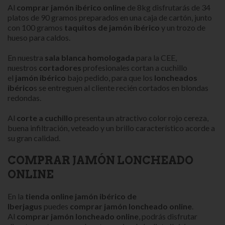
Al
comprar jamón ibérico online
de 8kg disfrutarás de 34
platos de 90 gramos preparados en una caja de cartón, junto
con 100 gramos
taquitos de jamón ibérico
y un trozo de
hueso para caldos.
En nuestra
sala blanca homologada
para la CEE,
nuestros
cortadores
profesionales cortan a cuchillo
el
jamón ibérico
bajo pedido, para que los
loncheados
ibérico
s se entreguen al cliente recién cortados en blondas
redondas.
Al
corte a cuchillo
presenta un atractivo color rojo cereza,
buena infiltración, veteado y un brillo característico acorde a
su gran calidad.
COMPRAR JAMÓN LONCHEADO
ONLINE
En la
tienda online jamón ibérico de
Iberjagus
puedes
comprar jamón
loncheado
online
.
Al
comprar jamón loncheado online
, podrás disfrutar