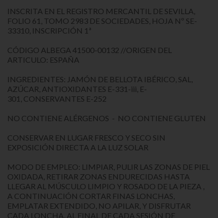
INSCRITA EN EL REGISTRO MERCANTIL DE SEVILLA,
FOLIO 61, TOMO 2983 DE SOCIEDADES, HOJA Nº SE-
33310, INSCRIPCIÓN 1ª
CÓDIGO ALBEGA 41500-00132 //ORIGEN DEL
ARTICULO: ESPAÑA
INGREDIENTES: JAMÓN DE BELLOTA IBÉRICO, SAL,
AZÚCAR, ANTIOXIDANTES E-331-iii, E-
301, CONSERVANTES E-252
NO CONTIENE ALÉRGENOS - NO CONTIENE GLUTEN
CONSERVAR EN LUGAR FRESCO Y SECO SIN
EXPOSICIÓN DIRECTA A LA LUZ SOLAR
MODO DE EMPLEO: LIMPIAR, PULIR LAS ZONAS DE PIEL
OXIDADA, RETIRAR ZONAS ENDURECIDAS HASTA
LLEGAR AL MÚSCULO LIMPIO Y ROSADO DE LA PIEZA ,
A CONTINUACIÓN CORTAR FINAS LONCHAS,
EMPLATAR EXTENDIDO, NO APILAR, Y DISFRUTAR
CADA LONCHA, AL FINAL DE CADA SESIÓN DE